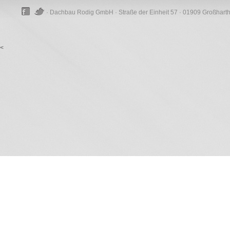
· Dachbau Rodig GmbH · Straße der Einheit 57 · 01909 Großhart
<