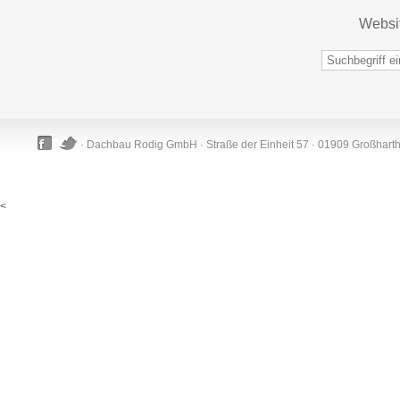
Websi
· Dachbau Rodig GmbH · Straße der Einheit 57 · 01909 Großhart
<