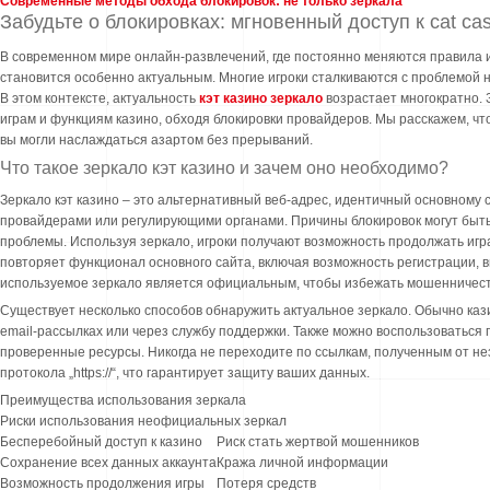
Современные методы обхода блокировок: не только зеркала
Забудьте о блокировках: мгновенный доступ к cat ca
В современном мире онлайн-развлечений, где постоянно меняются правила 
становится особенно актуальным. Многие игроки сталкиваются с проблемой н
В этом контексте, актуальность
кэт казино зеркало
возрастает многократно. 
играм и функциям казино, обходя блокировки провайдеров. Мы расскажем, что 
вы могли наслаждаться азартом без прерываний.
Что такое зеркало кэт казино и зачем оно необходимо?
Зеркало кэт казино – это альтернативный веб-адрес, идентичный основному 
провайдерами или регулирующими органами. Причины блокировок могут быть
проблемы. Используя зеркало, игроки получают возможность продолжать игра
повторяет функционал основного сайта, включая возможность регистрации, вн
используемое зеркало является официальным, чтобы избежать мошенничеств
Существует несколько способов обнаружить актуальное зеркало. Обычно кази
email-рассылках или через службу поддержки. Также можно воспользоваться
проверенные ресурсы. Никогда не переходите по ссылкам, полученным от нез
протокола „https://“, что гарантирует защиту ваших данных.
Преимущества использования зеркала
Риски использования неофициальных зеркал
Бесперебойный доступ к казино
Риск стать жертвой мошенников
Сохранение всех данных аккаунта
Кража личной информации
Возможность продолжения игры
Потеря средств