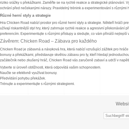
riziko srážky s překážkami. Zaměřte se na rychlé reakce a strategické plánování. Vy
ochrání před nečekanými nárazy. Pravidelný trénink a experimentování s různými 
Různé herní styly a strategie
Hra Chicken Road nabízí prostor pro různé herní styly a strategie. Někteří hráči pre
užívají riskantnější styl hry, který zahrnuje rychlé reakce a agresivní překonávání p
preferencím. Experimentujte s různými přístupy a sledujte, co vám přináší nejlepší 
Závěrem: Chicken Road – Zábava pro každého
Chicken Road je zábavná a návyková hra, která nabízí vzrušující zážitek pro hráče 
bonusy a překážkami, představuje skvělou zábavu pro ty, kteří hledají jednoducho
začátečník nebo zkušený hráč, Chicken Road vás zaručeně zabaví a udrží v napětí
Vyberte si úroveň obtížnosti, která odpovídá vašim schopnostem.
Naučte se efektivně využívat bonusy.
Předvídání pohybu překážek.
Trénujte a experimentujte s různými strategiemi.
Websi