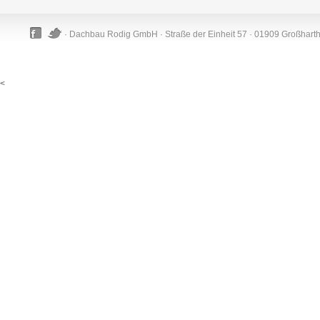
· Dachbau Rodig GmbH · Straße der Einheit 57 · 01909 Großhart
<