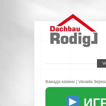
V
Вавада казино | Vavada Зерк
ИГ