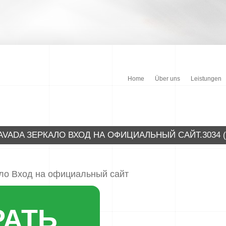
Home
Über uns
Leistungen
AVADA ЗЕРКАЛО ВХОД НА ОФИЦИАЛЬНЫЙ САЙТ.3034 (
ало Вход на официальный сайт
РАТЬ