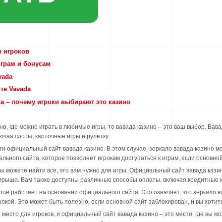
я игроков
играм и бонусам
vada
те Vavada
a – почему игроки выбирают это казино
о, где можно играть в любимые игры, то вавада казино – это ваш выбор. Вава
ючая слоты, карточные игры и рулетку.
ти официальный сайт вавада казино. В этом случае, зеркало вавада казино мо
льного сайта, которое позволяет игрокам доступаться к играм, если основно
вы можете найти все, что вам нужно для игры. Официальный сайт вавада казин
грыша. Вам также доступны различные способы оплаты, включая кредитные к
рое работает на основании официального сайта. Это означает, что зеркало ва
рокой. Это может быть полезно, если основной сайт заблокирован, и вы хотит
место для игроков, и официальный сайт вавада казино – это место, где вы мо