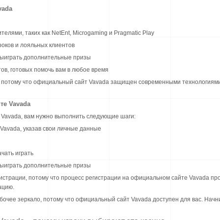
vada
елями, таких как NetEnt, Microgaming и Pragmatic Play
роков и лояльных клиентов
 выиграть дополнительные призы
ов, готовых помочь вам в любое время
, потому что официальный сайт Vavada защищен современными технологиями
те Vavada
 Vavada, вам нужно выполнить следующие шаги:
Vavada, указав свои личные данные
ачать играть
 выиграть дополнительные призы
истрации, потому что процесс регистрации на официальном сайте Vavada про
ацию.
бочее зеркало, потому что официальный сайт Vavada доступен для вас. Начни