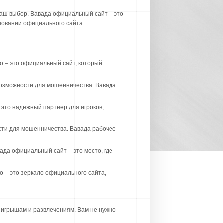
 ваш выбор. Вавада официальный сайт – это
основании официального сайта.
ло – это официальный сайт, который
 возможности для мошенничества. Вавада
– это надежный партнер для игроков,
ости для мошенничества. Вавада рабочее
ада официальный сайт – это место, где
о – это зеркало официального сайта,
выигрышам и развлечениям. Вам не нужно