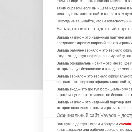
Если вы ищете зеркало вавада казино, то в
Таким образом, если вы ищете надежное и б
место, где вы можете найти все, что вам ну
Никогда не забывайте, что безопасность и 
Вавада казино – надежный партне
Вавада казино – это надежный партнер для 
предлагает игрокам широкий спектр игровых
Вавада рабочее зеркало – это зеркало офиц
вход – это доступ к официальному сайту, к
Вавада официальный сайт – это место, где и
которые ищут безопасное и выгодное место 
Вавада зеркало – это зеркало официального
зеркало – это зеркало официального сайта,
Вавада вход – это доступ к официальному с
игроки могут играть в казино, не беспокоясь
Вавада казино – это надежный партнер для 
которое позволяет игрокам играть в казино
Официальный сайт Vavada – досту
Вам нужно доступ к играм и бонусам
vavada
искать зеркало или рабочее зеркало, потом