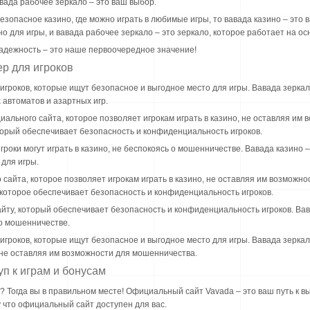
авада рабочее зеркало – это ваш выбор.
езопасное казино, где можно играть в любимые игры, то вавада казино – это
жно для игры, и вавада рабочее зеркало – это зеркало, которое работает на 
надежность – это наше первоочередное значение!
р для игроков
игроков, которые ищут безопасное и выгодное место для игры. Вавада зерка
 автоматов и азартных игр.
иального сайта, которое позволяет игрокам играть в казино, не оставляя им
оторый обеспечивает безопасность и конфиденциальность игроков.
гроки могут играть в казино, не беспокоясь о мошенничестве. Вавада казино 
для игры.
 сайта, которое позволяет игрокам играть в казино, не оставляя им возможн
 которое обеспечивает безопасность и конфиденциальность игроков.
айту, который обеспечивает безопасность и конфиденциальность игроков. Вав
 о мошенничестве.
игроков, которые ищут безопасное и выгодное место для игры. Вавада зеркал
, не оставляя им возможности для мошенничества.
п к играм и бонусам
? Тогда вы в правильном месте! Официальный сайт Vavada – это ваш путь к 
у что официальный сайт доступен для вас.