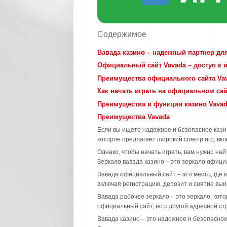
Содержимое
Вавада казино – надежный партнер дл
Официальный сайт Vavada – доступ к 
Преимущества официального сайта Va
Как начать играть на официальном сай
Преимущества и функции казино Vavad
Преимущества Vavada
Если вы ищете надежное и безопасное казин
которое предлагает широкий спектр игр, вкл
Однако, чтобы начать играть, вам нужно най
Зеркало вавада казино – это зеркало официа
Вавада официальный сайт – это место, где 
включая регистрацию, депозит и снятие выи
Вавада рабочее зеркало – это зеркало, кото
официальный сайт, но с другой адресной ст
Вавада казино – это надежное и безопасное 