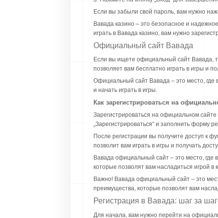
Если вы забыли свой пароль, вам нужно наж
Вавада казино – это безопасное и надежное
играть в Вавада казино, вам нужно зарегист
Официальный сайт Вавада
Если вы ищете официальный сайт Вавада, т
позволяет вам бесплатно играть в игры и по
Официальный сайт Вавада – это место, где в
и начать играть в игры.
Как зарегистрироваться на официальн
Зарегистрироваться на официальном сайте В
„Зарегистрироваться“ и заполнить форму ре
После регистрации вы получите доступ к фу
позволит вам играть в игры и получать дос
Вавада официальный сайт – это место, где в
которые позволят вам насладиться игрой в 
Важно! Вавада официальный сайт – это место
преимущества, которые позволят вам наслад
Регистрация в Вавада: шаг за ша
Для начала, вам нужно перейти на официаль