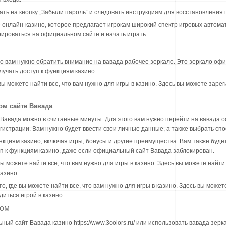
ать на кнопку „Забыли пароль“ и следовать инструкциям для восстановления 
 онлайн-казино, которое предлагает игрокам широкий спектр игровых автомат
рироваться на официальном сайте и начать играть.
о вам нужно обратить внимание на вавада рабочее зеркало. Это зеркало офи
лучать доступ к функциям казино.
ы можете найти все, что вам нужно для игры в казино. Здесь вы можете зареги
ом сайте Вавада
авада можно в считанные минуты. Для этого вам нужно перейти на вавада о
гистрации. Вам нужно будет ввести свои личные данные, а также выбрать сп
нкциям казино, включая игры, бонусы и другие преимущества. Вам также буде
туп к функциям казино, даже если официальный сайт Вавада заблокирован.
ы можете найти все, что вам нужно для игры в казино. Здесь вы можете найти
казино.
, где вы можете найти все, что вам нужно для игры в казино. Здесь вы можете
иться игрой в казино.
гом
ный сайт Вавада казино https://www.3colors.ru/ или использовать вавада зер