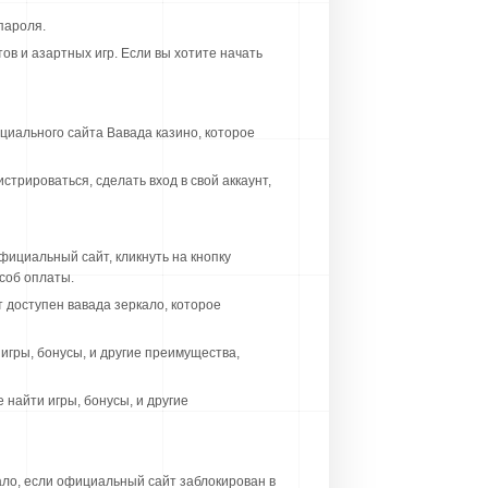
пароля.
ов и азартных игр. Если вы хотите начать
циального сайта Вавада казино, которое
стрироваться, сделать вход в свой аккаунт,
фициальный сайт, кликнуть на кнопку
особ оплаты.
т доступен вавада зеркало, которое
 игры, бонусы, и другие преимущества,
 найти игры, бонусы, и другие
кало, если официальный сайт заблокирован в