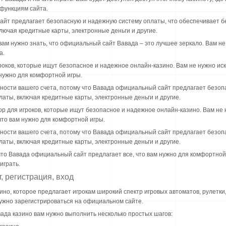
 функциям сайта.
айт предлагает безопасную и надежную систему оплаты, что обеспечивает б
ючая кредитные карты, электронные деньги и другие.
вам нужно знать, что официальный сайт Вавада – это лучшее зеркало. Вам не
а.
роков, которые ищут безопасное и надежное онлайн-казино. Вам не нужно иск
 нужно для комфортной игры.
асности вашего счета, потому что Вавада официальный сайт предлагает безо
аты, включая кредитные карты, электронные деньги и другие.
ор для игроков, которые ищут безопасное и надежное онлайн-казино. Вам не н
что вам нужно для комфортной игры.
асности вашего счета, потому что Вавада официальный сайт предлагает безо
аты, включая кредитные карты, электронные деньги и другие.
 что Вавада официальный сайт предлагает все, что вам нужно для комфортной
играть.
, регистрация, вход
но, которое предлагает игрокам широкий спектр игровых автоматов, рулетки,
 нужно зарегистрироваться на официальном сайте.
ада казино вам нужно выполнить несколько простых шагов: