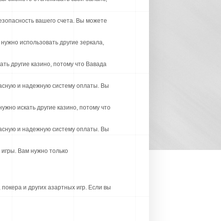
езопасность вашего счета. Вы можете
 нужно использовать другие зеркала,
ать другие казино, потому что Вавада
пасную и надежную систему оплаты. Вы
ужно искать другие казино, потому что
пасную и надежную систему оплаты. Вы
 игры. Вам нужно только
 покера и других азартных игр. Если вы