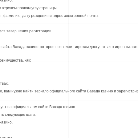
казино.
в верхнем правом углу страницы.
я, фамилию, дату рождения и адрес электронной почты.
 для завершения регистрации.
 сайта Вавада казино, которое позволяет игрокам доступаться к игровым авт
реимущества, как:
твах.
о, вам нужно найти зеркало официального сайта Вавада казино и зарегистри
каунт на официальном сайте Вавада казино.
ить следующие шаги:
казино.
 входа.