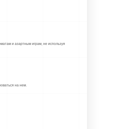
оматам и азартным играм, не используя
роваться на нем.