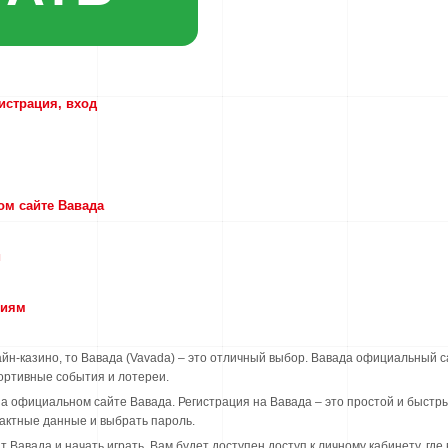
истрация, вход
ом сайте Вавада
и
циям
н-казино, то Вавада (Vavada) – это отличный выбор. Вавада официальный са
портивные события и лотереи.
а официальном сайте Вавада. Регистрация на Вавада – это простой и быстры
тактные данные и выбрать пароль.
 Вавада и начать играть. Вам будет доступен доступ к личному кабинету, где