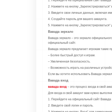
1. Перейдите на официальный сайт Вавада 
2. Нажмите на кнопку „Зарегистрироваться“ 
3. Введите свои личные данные, включая им
4. Создайте пароль для вашего аккаунта.
5. Нажмите на кнопку „Зарегистрироваться“
Вавада зеркало
Вавада зеркало – это зеркало официального
официальный сайт.
Вавада зеркало предлагает игрокам такие п
– Более быстрый доступ к играм.
– Увеличенная безопасность.
– Возможность играть на различных устройс
Если вы хотите использовать Вавада зеркал
Вавада вход
вавада вход
– это процесс входа в свой ак
Для входа в свой аккаунт вам нужно выполн
1. Перейдите на официальный сайт Вавада 
2. Введите свой логин и пароль.
3. Нажмите на кнопку „Вход“ для завершения