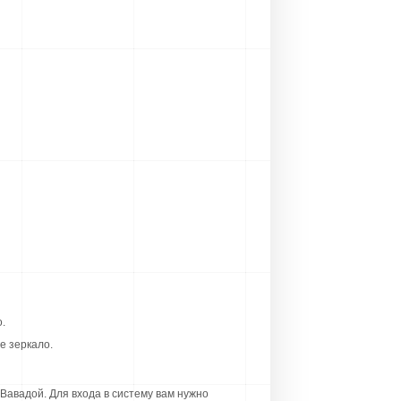
.
е зеркало.
Вавадой. Для входа в систему вам нужно