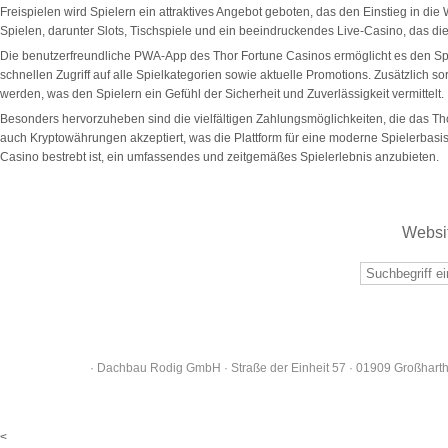
Freispielen wird Spielern ein attraktives Angebot geboten, das den Einstieg in die 
Spielen, darunter Slots, Tischspiele und ein beeindruckendes Live-Casino, das di
Die benutzerfreundliche PWA-App des Thor Fortune Casinos ermöglicht es den Spiele
schnellen Zugriff auf alle Spielkategorien sowie aktuelle Promotions. Zusätzlich s
werden, was den Spielern ein Gefühl der Sicherheit und Zuverlässigkeit vermittelt.
Besonders hervorzuheben sind die vielfältigen Zahlungsmöglichkeiten, die das T
auch Kryptowährungen akzeptiert, was die Plattform für eine moderne Spielerbasis a
Casino bestrebt ist, ein umfassendes und zeitgemäßes Spielerlebnis anzubieten.
Websi
· Dachbau Rodig GmbH · Straße der Einheit 57 · 01909 Großhart
<