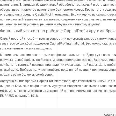
исполнения. Благодаря бездилинговой обработке транзакций и сотрудничеств
обеспечивает надежное исполнение без перекотировок. Кроме того, средства
операционных средств CapitalProf International. Будучи одним из самых изв
популярность. Нашим клиентам, помимо современных услуг, мы открываем к
на Forex, инвестиционным решениям, обучению и многому другому.
Финальный чек-лист по работе с CapitalProf и другими бро
Самый простой способ ― ввести вопрос или поисковый запрос в строку поиска
связаться со службой поддержки CapitalProf International. Это можно сделать
установленные часы на выходных.
Многие начинающие инвесторы и профессиональные трейдеры уже остановил
результативной работы на Forex компания предлагает все необходимые инст
прибыль по короткой позиции при падении курса валютной пары. Цель трейд
низкой цене. Трейдер получает прибыль по длинной позиции при повышении 
продать ее по более высокой цене.
Доступна ли платформа CapitalProf International для клиентов из США? Нет, 
лицензия Комиссии по финансовым услугам Маврикия охватывает клиентов из
максимальные возможности из изменений цен на динамично развивающемся р
EUR/USD по курсу 1,1918.
Websi