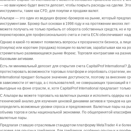
— но вам нужно будет внести депозит, чтобы покрыть расходы на сделки. Э
инструменты, такие как CFD, для покупки и продажи валют.
Альпари — это один из ведущих форекс-брокеров на рынке, который предлаг
инструментами. Брокер был основан в 1998 году и на протяжении многих лет
можете получать не только прибыль от оборота собственных средств, но и п
перекотировок для профессионального счета и счета ECN обеспечивают над
Однако в какой-то момент появились вопросы к прозрачности бизнеса, а ли
(покупка) или короткие (продажа) позиции по валютам, зарабатывая как на р
стремительно развивающемся рынке Форекс. Торговля контрактами на разниц
базовыми активами.
Есть ли минимальный депозит для открытия счета CapitalProf International?
протестировать возможности торговых платформ и опробовать стратегии, инв
International придает большое значение доступности, поэтому за внесение 
в зависимости от метода, а с пользователей, не совершающих транзакций в 
выгодные на фоне отрасли, и, хотя CapitalProf International предлагает толь
С Альпари вы можете торговать на валютных рынках и исполнять ордеры на
технический анализ для изучения ценовой динамики активов и трендов на ц
определить возможные уровни спроса и предложения. Валютные пары на рынк
объема торгов и силы национальной экономики. По общепринятой классифик
валютные пары.
Предлагая ставшую отраслевым стандартом платформу MetaTrader 4 и более н
условия для опытных трейдеров. Для трейдеров, особенно опытных и профе