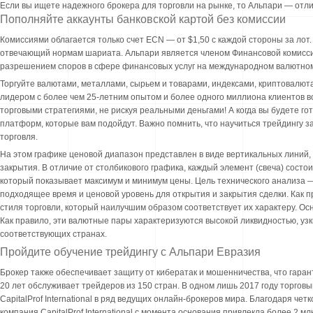
Если вы ищете надежного брокера для торговли на рынке, то Альпари — отл
Пополняйте аккаунты банковской картой без комиссии
Комиссиями облагается только счет ECN — от $1,50 с каждой стороны за лот.
отвечающий нормам шариата. Альпари является членом Финансовой комиссии
разрешением споров в сфере финансовых услуг на международном валютном
Торгуйте валютами, металлами, сырьем и товарами, индексами, криптовалют
лидером с более чем 25-летним опытом и более одного миллиона клиентов 
торговыми стратегиями, не рискуя реальными деньгами! А когда вы будете гот
платформ, которые вам подойдут. Важно помнить, что научиться трейдингу за
торговля.
На этом графике ценовой диапазон представлен в виде вертикальных линий, 
закрытия. В отличие от столбикового графика, каждый элемент (свеча) состо
который показывает максимум и минимум цены. Цель технического анализа —
подходящее время и ценовой уровень для открытия и закрытия сделки. Как 
стиля торговли, который наилучшим образом соответствует их характеру. О
Как правило, эти валютные пары характеризуются высокой ликвидностью, уз
соответствующих странах.
Пройдите обучение трейдингу с Альпари Евразия
Брокер также обеспечивает защиту от кибератак и мошенничества, что гарант
20 лет обслуживает трейдеров из 150 стран. В одном лишь 2017 году торгов
CapitalProf International в ряд ведущих онлайн-брокеров мира. Благодаря ч
компания CapitalProf International с момента основания привлекла более 2 мл