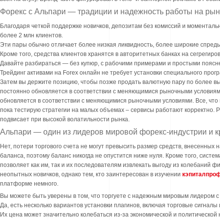
Форекс с Альпари — традиции и надежность работы на рын
Благодаря четкой поддержке новичков, депозитам без комиссий и моментально
более 2 млн клиентов.
Эти пары обычно отличает более низкая ликвидность, более широкие спред
Кроме того, средства клиентов хранятся в авторитетных банках на сегрегиров
Давайте разбираться — без купюр, с рабочими примерами и простыми поясн
Трейдинг активами на Forex онлайн не требует установки специального прог
Затем вы держите позицию, чтобы позже продать валютную пару по более вы
постоянно обновляется в соответствии с меняющимися рыночными условиям
обновляется в соответствии с меняющимися рыночными условиями. Все, что н
пока тестирую стратегии на малых объемах – сервисы работают корректно.
подвисает при высокой волатильности рынка.
Альпари — один из лидеров мировой форекс-индустрии и к
Нет, потери торгового счета не могут превысить размер средств, внесенных на
баланса, поэтому баланс никогда не опустится ниже нуля. Кроме того, сис
позволяет как им, так и их последователям извлекать выгоду из колебаний 
неопытных новичков, однако тем, кто заинтересован в изучении
кэпиталпроф
платформе немного.
Вы можете быть уверены в том, что торгуете с надежным мировым лидером с
Да, есть несколько вариантов установки плагинов, включая торговые сигналы 
Их цена может значительно колебаться из-за экономической и политической