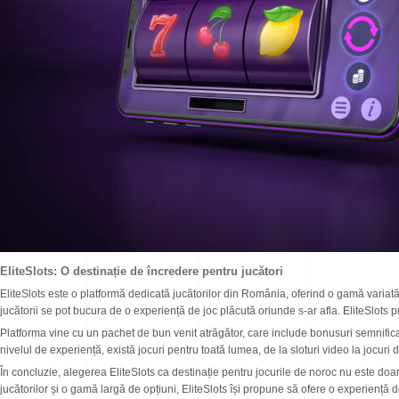
EliteSlots: O destinație de încredere pentru jucători
EliteSlots este o platformă dedicată jucătorilor din România, oferind o gamă variată
jucătorii se pot bucura de o experiență de joc plăcută oriunde s-ar afla. EliteSlots 
Platforma vine cu un pachet de bun venit atrăgător, care include bonusuri semnificati
nivelul de experiență, există jocuri pentru toată lumea, de la sloturi video la jocuri 
În concluzie, alegerea EliteSlots ca destinație pentru jocurile de noroc nu este doa
jucătorilor și o gamă largă de opțiuni, EliteSlots își propune să ofere o experiență 