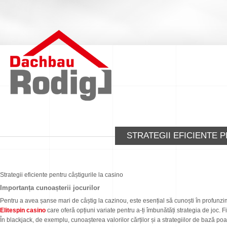
STRATEGII EFICIENTE 
Strategii eficiente pentru câștigurile la casino
Importanța cunoașterii jocurilor
Pentru a avea șanse mari de câștig la cazinou, este esențial să cunoști în profunzi
Elitespin casino
care oferă opțiuni variate pentru a-ți îmbunătăți strategia de joc. Fi
În blackjack, de exemplu, cunoașterea valorilor cărților și a strategiilor de bază poa