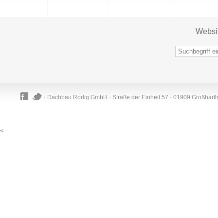
Websi
· Dachbau Rodig GmbH · Straße der Einheit 57 · 01909 Großhart
<