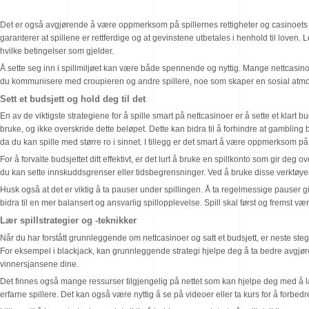
Det er også avgjørende å være oppmerksom på spillernes rettigheter og casinoets pl
garanterer at spillene er rettferdige og at gevinstene utbetales i henhold til loven. 
hvilke betingelser som gjelder.
Å sette seg inn i spillmiljøet kan være både spennende og nyttig. Mange nettcasinoe
du kommunisere med croupieren og andre spillere, noe som skaper en sosial atmosfæ
Sett et budsjett og hold deg til det
En av de viktigste strategiene for å spille smart på nettcasinoer er å sette et klart 
bruke, og ikke overskride dette beløpet. Dette kan bidra til å forhindre at gambling 
da du kan spille med større ro i sinnet. I tillegg er det smart å være oppmerksom på 
For å forvalte budsjettet ditt effektivt, er det lurt å bruke en spillkonto som gir deg 
du kan sette innskuddsgrenser eller tidsbegrensninger. Ved å bruke disse verktøye
Husk også at det er viktig å ta pauser under spillingen. Å ta regelmessige pauser gi
bidra til en mer balansert og ansvarlig spillopplevelse. Spill skal først og fremst væ
Lær spillstrategier og -teknikker
Når du har forstått grunnleggende om nettcasinoer og satt et budsjett, er neste steg
For eksempel i blackjack, kan grunnleggende strategi hjelpe deg å ta bedre avgjør
vinnersjansene dine.
Det finnes også mange ressurser tilgjengelig på nettet som kan hjelpe deg med å lære
erfarne spillere. Det kan også være nyttig å se på videoer eller ta kurs for å forbedr