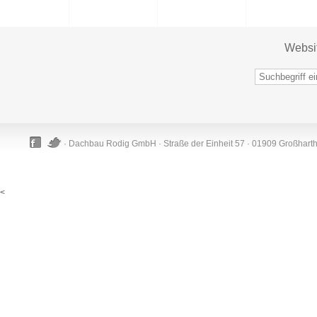
Websi
· Dachbau Rodig GmbH · Straße der Einheit 57 · 01909 Großhart
<