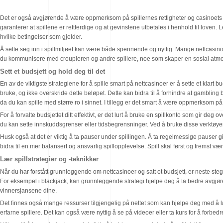
Det er også avgjørende å være oppmerksom på spillernes rettigheter og casinoets pl
garanterer at spillene er rettferdige og at gevinstene utbetales i henhold til loven. 
hvilke betingelser som gjelder.
Å sette seg inn i spillmiljøet kan være både spennende og nyttig. Mange nettcasinoe
du kommunisere med croupieren og andre spillere, noe som skaper en sosial atmosfæ
Sett et budsjett og hold deg til det
En av de viktigste strategiene for å spille smart på nettcasinoer er å sette et klart 
bruke, og ikke overskride dette beløpet. Dette kan bidra til å forhindre at gambling 
da du kan spille med større ro i sinnet. I tillegg er det smart å være oppmerksom på 
For å forvalte budsjettet ditt effektivt, er det lurt å bruke en spillkonto som gir deg 
du kan sette innskuddsgrenser eller tidsbegrensninger. Ved å bruke disse verktøye
Husk også at det er viktig å ta pauser under spillingen. Å ta regelmessige pauser gi
bidra til en mer balansert og ansvarlig spillopplevelse. Spill skal først og fremst væ
Lær spillstrategier og -teknikker
Når du har forstått grunnleggende om nettcasinoer og satt et budsjett, er neste steg
For eksempel i blackjack, kan grunnleggende strategi hjelpe deg å ta bedre avgjør
vinnersjansene dine.
Det finnes også mange ressurser tilgjengelig på nettet som kan hjelpe deg med å lære
erfarne spillere. Det kan også være nyttig å se på videoer eller ta kurs for å forbedr