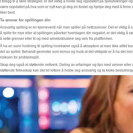
I tillegg til å lære strategier, er det viktig å holde seg oppdatert på spillutviklinger 
være oppdatert på hva som er nytt kan gi deg en fordel og hjelpe deg med å finne de 
liker best.
Ta ansvar for spillingen din
Ansvarlig spilling er en kjerneverdi når man spiller på nettcasinoer. Det er vikt
å spille for mye eller at spillingen påvirker hverdagen din negativt, er det viktig å 
å sette grenser eller til og med selvekskludere seg selv fra plattformen.
Å ha en sunn holdning til spilling innebærer også å akseptere at man ikke alltid kan v
del av spillet. Behandl gevinster som bonus og husk at det viktigste er å ha det mo
risikoen for problemspill.
Skap deg også et støttende nettverk. Deling av erfaringer og tips med venner eller an
støttende fellesskap kan det bli lettere å holde seg ansvarlig og ta kloke beslutninge