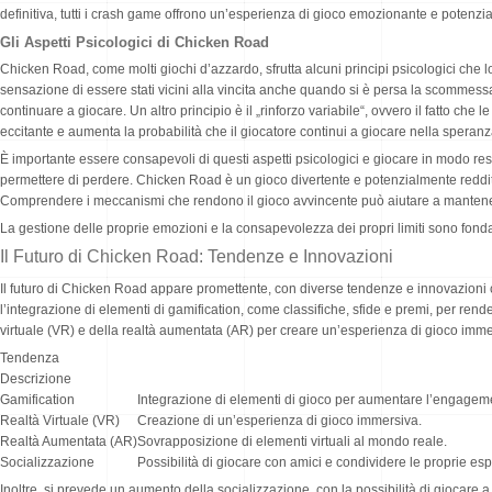
definitiva, tutti i crash game offrono un’esperienza di gioco emozionante e potenzia
Gli Aspetti Psicologici di Chicken Road
Chicken Road, come molti giochi d’azzardo, sfrutta alcuni principi psicologici che l
sensazione di essere stati vicini alla vincita anche quando si è persa la scommessa
continuare a giocare. Un altro principio è il „rinforzo variabile“, ovvero il fatto che
eccitante e aumenta la probabilità che il giocatore continui a giocare nella speranz
È importante essere consapevoli di questi aspetti psicologici e giocare in modo re
permettere di perdere. Chicken Road è un gioco divertente e potenzialmente reddit
Comprendere i meccanismi che rendono il gioco avvincente può aiutare a mantenere
La gestione delle proprie emozioni e la consapevolezza dei propri limiti sono fon
Il Futuro di Chicken Road: Tendenze e Innovazioni
Il futuro di Chicken Road appare promettente, con diverse tendenze e innovazioni
l’integrazione di elementi di gamification, come classifiche, sfide e premi, per rende
virtuale (VR) e della realtà aumentata (AR) per creare un’esperienza di gioco immer
Tendenza
Descrizione
Gamification
Integrazione di elementi di gioco per aumentare l’engagem
Realtà Virtuale (VR)
Creazione di un’esperienza di gioco immersiva.
Realtà Aumentata (AR)
Sovrapposizione di elementi virtuali al mondo reale.
Socializzazione
Possibilità di giocare con amici e condividere le proprie es
Inoltre, si prevede un aumento della socializzazione, con la possibilità di giocare 