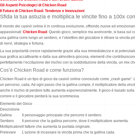
Gli Aspetti Psicologici di Chicken Road
Il Futuro di Chicken Road: Tendenze e Innovazioni
Sfida la tua astuzia e moltiplica le vincite fino a 100x
Il mondo dei casinò online è in continua evoluzione, offrendo nuove ed emozionanti 
appassionati:
Chicken Road
. Questo gioco, semplice ma avvincente, si basa sul con
una gallina corre lungo un sentiero, e l’obiettivo del giocatore è ritirare la vincita p
di nervi, strategia e fortuna.
La sua popolarità cresce rapidamente grazie alla sua immediatezza e al potenziale di 
sua grafica accattivante e dalla sua atmosfera giocosa, elementi che contribuiscon
perfettamente l’eccitazione del rischio con la soddisfazione della vincita, un mix che
Cos’è Chicken Road e come funziona?
Chicken Road è un tipo di gioco da casinò online conosciuto come „crash game“. L’ob
un percorso, cada. Ad ogni passo che la gallina compie, il moltiplicatore della vin
anche il rischio di perdere tutto aumenta esponenzialmente. Il gioco è basato sull
correre e il giocatore perderà la sua scommessa.
Elemento del Gioco
Descrizione
Gallina
Il personaggio principale che percorre il sentiero.
Sentiero
Il percorso che la gallina percorre, dove il moltiplicatore aumenta.
Moltiplicatore
Il fattore che aumenta la puntata originale.
Prelevare
L’azione di incassare la vincita prima che la gallina cada.