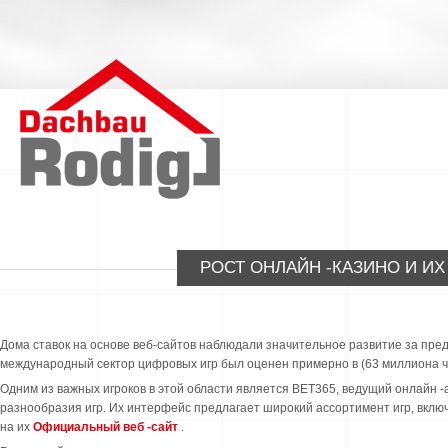
РОСТ ОНЛАЙН -КАЗИНО И И
Дома ставок на основе веб-сайтов наблюдали значительное развитие за пред
международный сектор цифровых игр был оценен примерно в
(63 миллиона ч
Одним из важных игроков в этой области является BET365, ведущий онлайн -
разнообразия игр. Их интерфейс предлагает широкий ассортимент игр, включ
на их
Официальный веб -сайт
.