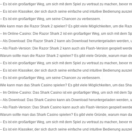
– Es ist ein großartiger Weg, um sich mit dem Spiel zu vertraut zu machen, bevor m
– Es ist ein Klassiker, der sich durch seine einfache und intuitive Bedienung ausze
– Es ist ein großartiger Weg, um seine Chancen zu verbessern.
Wie kann man die Razor Shark 2 spielen? Es gibt viele Möglichkeiten, um die Razor
– Im Online-Casino: Die Razor Shark 2 ist ein großartiger Weg, um sich mit dem Sp
– Als Download: Die Razor Shark 2 kann als Download heruntergeladen werden, u
– Als Flash-Version: Die Razor Shark 2 kann auch als Flash-Version gespielt wer
Warum sollte man die Razor Shark 2 spielen? Es gibt viele Gründe, warum man die
– Es ist ein großartiger Weg, um sich mit dem Spiel zu vertraut zu machen, bevor m
– Es ist ein Klassiker, der sich durch seine einfache und intuitive Bedienung ausze
– Es ist ein großartiger Weg, um seine Chancen zu verbessern.
Wie kann man das Shark Casino spielen? Es gibt viele Möglichkeiten, um das Shark
– Im Online-Casino: Das Shark Casino ist ein großartiger Weg, um sich mit dem Sp
– Als Download: Das Shark Casino kann als Download heruntergeladen werden, u
– Als Flash-Version: Das Shark Casino kann auch als Flash-Version gespielt werd
Warum sollte man das Shark Casino spielen? Es gibt viele Gründe, warum man das
– Es ist ein großartiger Weg, um sich mit dem Spiel zu vertraut zu machen, bevor m
– Es ist ein Klassiker, der sich durch seine einfache und intuitive Bedienung ausze