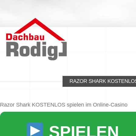
RAZOR SHARK KOSTENLOS 
Razor Shark KOSTENLOS spielen im Online-Casino
SPIELEN