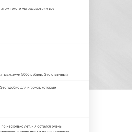
В этом тексте мы рассмотрим все
та, максимум 5000 рублей. Это отличный
 Это удобно для игроков, которые
ino несколько лет, и я остался очень
едлагают лучшие игры и лучшие условия