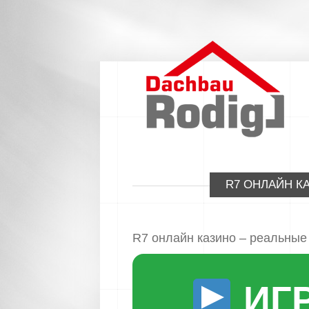
R7 ОНЛАЙН К
R7 онлайн казино – реальные
ИГ