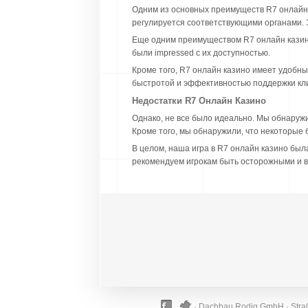
Одним из основных преимуществ R7 онлайн к
регулируется соответствующими органами. Э
Еще одним преимуществом R7 онлайн казино 
были impressed с их доступностью.
Кроме того, R7 онлайн казино имеет удобны
быстротой и эффективностью поддержки кл
Недостатки R7 Онлайн Казино
Однако, не все было идеально. Мы обнаруж
Кроме того, мы обнаружили, что некоторые 
В целом, наша игра в R7 онлайн казино был
рекомендуем игрокам быть осторожными и в
· Dachbau Rodig GmbH · Straß