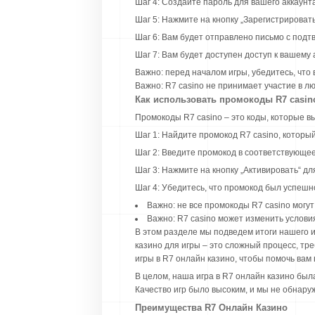
Шаг 4: Создайте пароль для вашего аккаунт
Шаг 5: Нажмите на кнопку „Зарегистрироват
Шаг 6: Вам будет отправлено письмо с подт
Шаг 7: Вам будет доступен доступ к вашему 
Важно: перед началом игры, убедитесь, что 
Важно: R7 casino не принимает участие в 
Как использовать промокоды R7 casin
Промокоды R7 casino – это коды, которые 
Шаг 1: Найдите промокод R7 casino, который
Шаг 2: Введите промокод в соответствующее
Шаг 3: Нажмите на кнопку „Активировать“ дл
Шаг 4: Убедитесь, что промокод был успеш
Важно: не все промокоды R7 casino могу
Важно: R7 casino может изменить услови
В этом разделе мы подведем итоги нашего и
казино для игры – это сложный процесс, т
игры в R7 онлайн казино, чтобы помочь вам 
В целом, наша игра в R7 онлайн казино была
Качество игр было высоким, и мы не обнару
Преимущества R7 Онлайн Казино