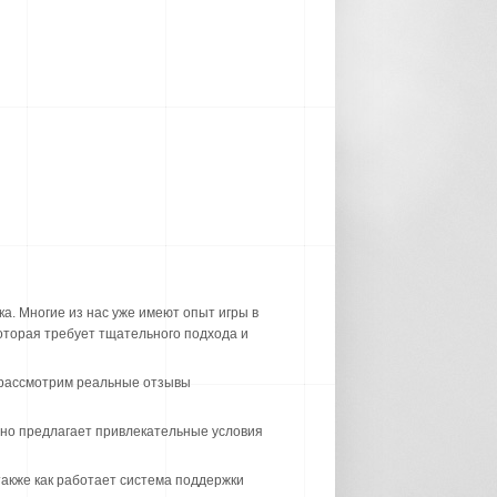
а. Многие из нас уже имеют опыт игры в
которая требует тщательного подхода и
ы рассмотрим реальные отзывы
азино предлагает привлекательные условия
также как работает система поддержки