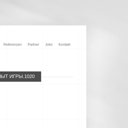
Referenzen
Partner
Jobs
Kontakt
ЫТ ИГРЫ.1020