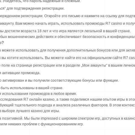
а. Убедитесь, что пароль надежный и сложный.
ься“ для подтверждения регистрации.
верждением регистрации. Откройте это письмо и нажмите на ссылку для подт
аккаунту. Вам можно начать играть, использовать промокоды R7 casino и полу
вы достигли возраста 18 лет и что игра является легальной в вашей стране.
любых мошеннических действиях и обеспечивает безопасность и конфиденци
o?
вы можете использовать для получения дополнительных бонусов или для акти
 вы хотите использовать. Вы можете найти его на официальном сайте R7 casi
 поле на странице регистрации или в разделе „Мои аккаунты“ в вашем лично
я активации промокода.
но активирован и вы получили соответствующие бонусы или функции.
т быть использованы в вашей стране.
я использования промокодов в любое время.
сследования R7 онлайн казино, а также поделимся нашим опытом игры в этом 
ребующий тщательного подхода и анализа различных факторов. В этом контек
в выборе лучшего казино для игры.
 позитивной. Мы были impressed с широким спектром игр, доступных в казино
жили никаких проблем с функционированием игр.