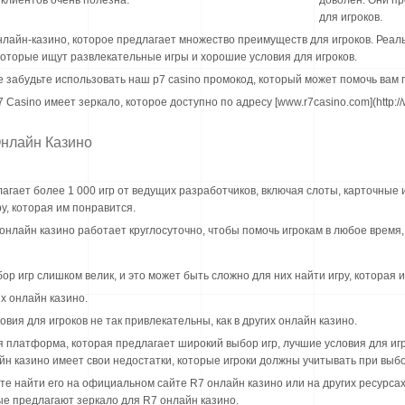
для игроков.
нлайн-казино, которое предлагает множество преимуществ для игроков. Реа
 которые ищут развлекательные игры и хорошие условия для игроков.
 не забудьте использовать наш р7 casino промокод, который может помочь ва
7 Casino имеет зеркало, которое доступно по адресу [www.r7casino.com](http:/
нлайн Казино
агает более 1 000 игр от ведущих разработчиков, включая слоты, карточные и
у, которая им понравится.
лайн казино работает круглосуточно, чтобы помочь игрокам в любое время,
бор игр слишком велик, и это может быть сложно для них найти игру, которая 
х онлайн казино.
овия для игроков не так привлекательны, как в других онлайн казино.
я платформа, которая предлагает широкий выбор игр, лучшие условия для и
айн казино имеет свои недостатки, которые игроки должны учитывать при выб
те найти его на официальном сайте R7 онлайн казино или на других ресурсах
рые предлагают зеркало для R7 онлайн казино.