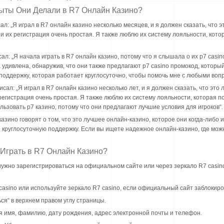
ыты Они Делали в R7 Онлайн Казино?
л: „Я играл в R7 онлайн казино несколько месяцев, и я должен сказать, что э
 и их регистрация очень простая. Я также люблю их систему лояльности, кото
исал: „Я начала играть в R7 онлайн казино, потому что я слышала о их р7 casi
а удивлена, обнаружив, что они также предлагают р7 casino промокод, котор
оддержку, которая работает круглосуточно, чтобы помочь мне с любыми воп
исал: „Я играл в R7 онлайн казино несколько лет, и я должен сказать, что это
 регистрация очень простая. Я также люблю их систему лояльности, которая п
ьзовать р7 казино, потому что они предлагают лучшие условия для игроков“.
зино говорят о том, что это лучшее онлайн-казино, которое они когда-либо и
 круглосуточную поддержку. Если вы ищете надежное онлайн-казино, где можн
 Играть в R7 Онлайн Казино?
 нужно зарегистрироваться на официальном сайте или через зеркало R7 casino
asino или используйте зеркало R7 casino, если официальный сайт заблокиро
ся“ в верхнем правом углу страницы.
я имя, фамилию, дату рождения, адрес электронной почты и телефон.