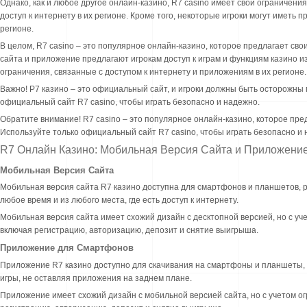
Однако, как и любое другое онлайн-казино, R7 casino имеет свои ограничения
доступ к интернету в их регионе. Кроме того, некоторые игроки могут иметь
регионе.
В целом, R7 casino – это популярное онлайн-казино, которое предлагает с
сайта и приложение предлагают игрокам доступ к играм и функциям казино из 
ограничения, связанные с доступом к интернету и приложениям в их регионе.
Важно! Р7 казино – это официальный сайт, и игроки должны быть осторожны 
официальный сайт R7 casino, чтобы играть безопасно и надежно.
Обратите внимание! R7 casino – это популярное онлайн-казино, которое пр
Используйте только официальный сайт R7 casino, чтобы играть безопасно и 
R7 Онлайн Казино: Мобильная Версия Сайта и Приложени
Мобильная Версия Сайта
Мобильная версия сайта R7 казино доступна для смартфонов и планшетов, р
любое время и из любого места, где есть доступ к интернету.
Мобильная версия сайта имеет схожий дизайн с десктопной версией, но с уч
включая регистрацию, авторизацию, депозит и снятие выигрыша.
Приложение для Смартфонов
Приложение R7 казино доступно для скачивания на смартфоны и планшеты, р
игры, не оставляя приложения на заднем плане.
Приложение имеет схожий дизайн с мобильной версией сайта, но с учетом о