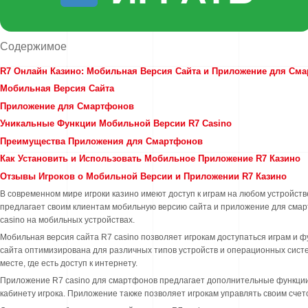
Содержимое
R7 Онлайн Казино: Мобильная Версия Сайта и Приложение для См
Мобильная Версия Сайта
Приложение для Смартфонов
Уникальные Функции Мобильной Версии R7 Casino
Преимущества Приложения для Смартфонов
Как Установить и Использовать Мобильное Приложение R7 Казино
Отзывы Игроков о Мобильной Версии и Приложении R7 Казино
В современном мире игроки казино имеют доступ к играм на любом устройств
предлагает своим клиентам мобильную версию сайта и приложение для смар
casino на мобильных устройствах.
Мобильная версия сайта R7 casino позволяет игрокам доступаться играм и фу
сайта оптимизирована для различных типов устройств и операционных систем,
месте, где есть доступ к интернету.
Приложение R7 casino для смартфонов предлагает дополнительные функции, т
кабинету игрока. Приложение также позволяет игрокам управлять своим счет