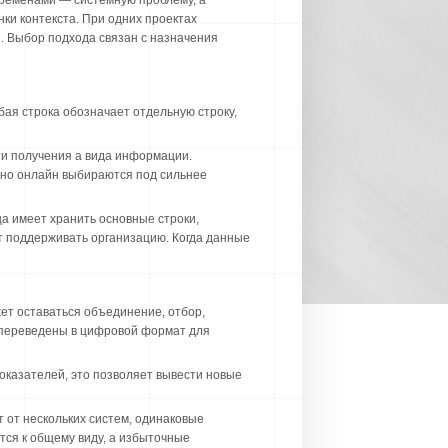
временами — системную проблему, а
ки контекста. При одних проектах
. Выбор подхода связан с назначения
ая строка обозначает отдельную строку,
и получения а вида информации.
ино онлайн выбираются под сильнее
а имеет хранить основные строки,
т поддерживать организацию. Когда данные
т оставаться объединение, отбор,
и переведены в цифровой формат для
оказателей, это позволяет вывести новые
 от нескольких систем, одинаковые
ся к общему виду, а избыточные