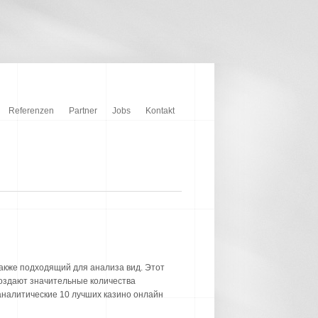
Referenzen
Partner
Jobs
Kontakt
акже подходящий для анализа вид. Этот
оздают значительные количества
аналитические 10 лучших казино онлайн