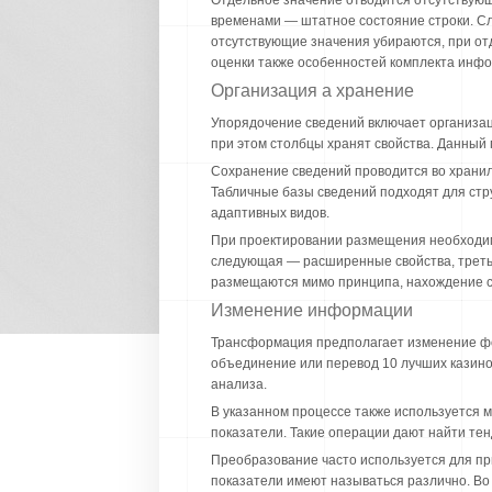
Отдельное значение отводится отсутствующ
временами — штатное состояние строки. Сл
отсутствующие значения убираются, при от
оценки также особенностей комплекта инфо
Организация а хранение
Упорядочение сведений включает организац
при этом столбцы хранят свойства. Данный 
Сохранение сведений проводится во хранил
Табличные базы сведений подходят для стр
адаптивных видов.
При проектировании размещения необходимо
следующая — расширенные свойства, треть
размещаются мимо принципа, нахождение с
Изменение информации
Трансформация предполагает изменение фо
объединение или перевод 10 лучших казино
анализа.
В указанном процессе также используется 
показатели. Такие операции дают найти те
Преобразование часто используется для пр
показатели имеют называться различно. Во