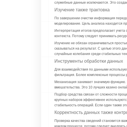
служебные данные исключаются. Это созда
Изучение также трактовка
По завершении очистки информация передаю
моделирование. Цель анализа находится пр
Интерпретация итогов предполагает учета 
контекста. Потому следует принимать ресур
Изучение не обязан ограничиваться просты
сказываться на результат. С целью этого д
случайные колебания среди стабильных те
Инструменты обработки данных
Для взаимодействия по данными использую
фильтрация. Более комплексные процессы 
Механизация занимает значимую функцию. 
вмешательства. Это 10 лучших казино онла
Подбор средства связан от сложности проц
крупных наборов эффективнее используютс
стабильность операций. Если один также эт
Корректность данных также контр
Проверка качества сведений становится важ
каждом процессе, потому следует внедрять