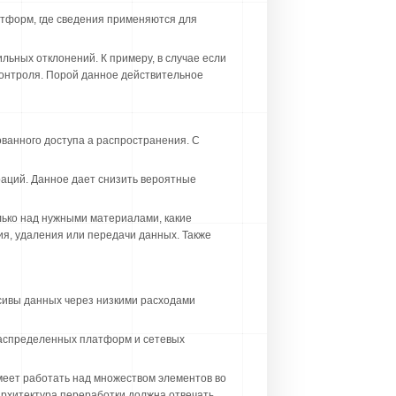
атформ, где сведения применяются для
льных отклонений. К примеру, в случае если
контроля. Порой данное действительное
ванного доступа а распространения. С
аций. Данное дает снизить вероятные
ько над нужными материалами, какие
я, удаления или передачи данных. Также
сивы данных через низкими расходами
распределенных платформ и сетевых
меет работать над множеством элементов во
архитектура переработки должна отвечать