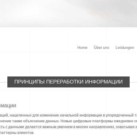
Home
Über uns
Leistungen
ПРИНЦИПЫ ПЕРЕРАБОТКИ ИНФОРМАЦИИ
рмации
раций, нацеленных для изменение начальной информации в упорядоченный т
зменение также объяснение данных. Новые цифровые платформы ежедневно с
ть с данными делается важным умением в многих направлениях, охватывая 
паттерны клиентов.