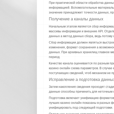
При практической области обработка данны
информацией. Вспомогательные материалы
значение принадлежит точности данных, пр
Получение а каналы данных
Начальным этапом является сбор информаци
массивы информации и внешние API. Отдель
данных а метод данных сбора, ведь потому 
Сбор информации должен являться выстрое
изменения, формат сохранения а возможнос
данных. При архивных хранилищ главное ме
период.
Качество канала оценивается по разным пр
казино онлайн схема параметров. В случае 
поступающих сведений, чтоб механизм не п
Исправление а подготовка данны
Затем накопления сведения проходят стади
данные способны причинить для неточным о
Подготовка включает унификацию форматов,
лучших казино онлайн показаны в разных ф
унифицировать под следующей подготовки.