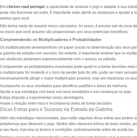
Em
chicken road portugal
, a capacidade de analisar o jogo e adaptar a sua estr
pode não funcionar em outra. É importante estar atento às mudanças e ajustar a 
melhor para você.
Não tenha medo de assumir riscos calculados. Às vezes, é preciso sair da zona de c
os riscos que você assume são proporcionais aos seus potenciais benefícios.
Compreendendo os Multiplicadores e Probabilidades
Os multiplicadores desempenham um papel crucial na determinação dos seus ganho
a galinha da estrada com sucesso. No entanto, é importante lembrar que os multip
um obstáculo aumentam exponencialmente com o avanço na estrada.
Compreender as probabilidades envolvidas pode ajudá-lo a tomar decisões mais 
o multiplicador for modesto e o risco de perder tudo for alto, pode ser mais sensat
necessariamente atingir o maior multiplicador possível, mas sim maximizar os se
Acompanhe os seus resultados para identificar padrões e áreas de melhoria.
Ajuste a sua estratégia com base nos seus resultados e nas mudanças no jogo.
Esteja disposto a experimentar novas abordagens.
Avalie a relação entre risco e recompensa antes de tomar decisões.
Dicas Extras para o Sucesso na Estrada da Galinha
Além das estratégias mencionadas, aqui estão algumas dicas extras que podem 
plataformas que oferecem o jogo. Muitos sites oferecem bônus de boas-vindas, p
a seu favor, mas leia os termos e condições cuidadosamente antes de aceitá-los.