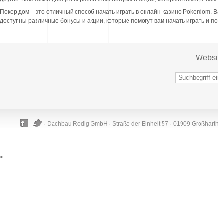
Покер дом – это отличный способ начать играть в онлайн-казино Pokerdom. Ва
доступны различные бонусы и акции, которые помогут вам начать играть и п
Websi
· Dachbau Rodig GmbH · Straße der Einheit 57 · 01909 Großhart
<