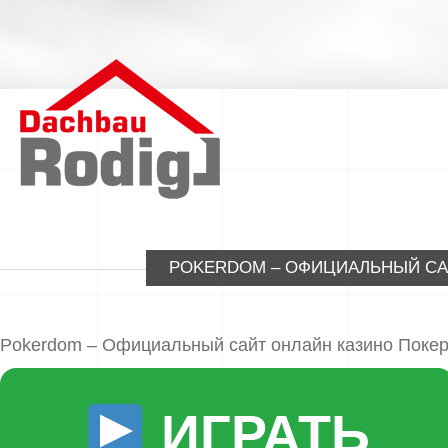
POKERDOM – ОФИЦИАЛЬНЫЙ САЙ
Pokerdom – Официальный сайт онлайн казино Покер
ИГРАТЬ