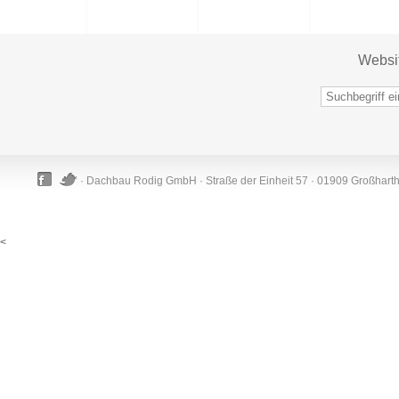
Websi
· Dachbau Rodig GmbH · Straße der Einheit 57 · 01909 Großhart
<