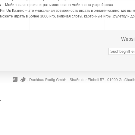
Мобильная версия: играть можно и на мобильных устройствах.
Pin Up Казино – это уникальная возможность играть в онлайн-казино, где вы
можете играть в более 3000 игр, включая слоты, карточные игры, рулетку и др
Websi
· Dachbau Rodig GmbH · Straße der Einheit 57 · 01909 Großhart
<