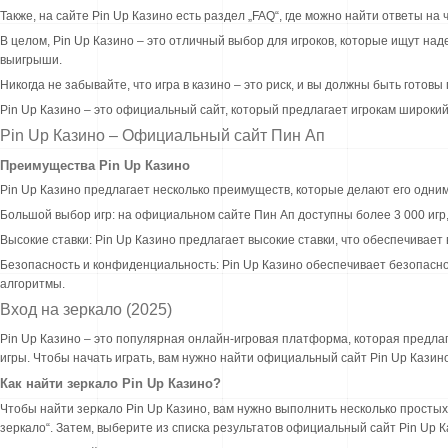
Также, на сайте Pin Up Казино есть раздел „FAQ“, где можно найти ответы 
В целом, Pin Up Казино – это отличный выбор для игроков, которые ищут на
выигрыши.
Никогда не забывайте, что игра в казино – это риск, и вы должны быть готовы
Pin Up Казино – это официальный сайт, который предлагает игрокам широкий 
Pin Up Казино – Официальный сайт Пин Ап
Преимущества Pin Up Казино
Pin Up Казино предлагает несколько преимуществ, которые делают его одним и
Большой выбор игр: на официальном сайте Пин Ап доступны более 3 000 игр, 
Высокие ставки: Pin Up Казино предлагает высокие ставки, что обеспечивает
Безопасность и конфиденциальность: Pin Up Казино обеспечивает безопасн
алгоритмы.
Вход на зеркало (2025)
Pin Up Казино – это популярная онлайн-игровая платформа, которая предлаг
игры. Чтобы начать играть, вам нужно найти официальный сайт Pin Up Казино
Как найти зеркало Pin Up Казино?
Чтобы найти зеркало Pin Up Казино, вам нужно выполнить несколько простых 
зеркало“. Затем, выберите из списка результатов официальный сайт Pin Up К