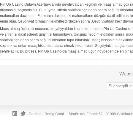
Pin Up Casino Onlayn Azərbaycan-da qeydiyyatdan keçmək və maaş almaq çox rahat v
düyməsini seçməlisiniz. Bu düymə, sitedə səhifəni açdıqdan sonra sağ üst köşədən ta
məlumatları daxil edin. Formanın daxilindəki məlumatların düzgün daxil edilməsi kr
əmin olun. Qeydiyyat formasını təkmilləşdirdikdən sonra „Qeydiyyatdan keç“ düyməs
Maaş almaq üçün, ilk maaşınızı qeydiyyatdan keçməkdən sonra Pin Up Casino sitesin
və şifrənizi daxil edərək girişinizi tamamlayın. Girişinizi təqdim etdikdən sonra, 
səhifəni açdıqdan sonra sağ üst köşədən tapa bilərsiniz. Maaş hissəsinin daxili
seçmək və onları maaş hissəsinə əlavə etmək imkanı verir. Seçdiyiniz maaşları təq
səhifə açılır. Bu proses, Pin Up Casino-da maaş almaq üçün növbədən gələn bir ad
Websi
· Dachbau Rodig GmbH · Straße der Einheit 57 · 01909 Großhart