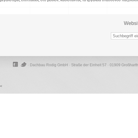
μεγαλύτερες επιπτώσεις στο μέλλον, καθιστώντας τα εργαλεία υπεύθυνου παιχνιδιο
Websi
· Dachbau Rodig GmbH · Straße der Einheit 57 · 01909 Großhart
<