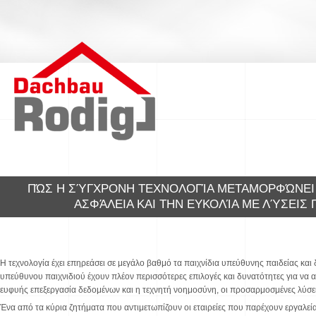
ΠΏΣ Η ΣΎΓΧΡΟΝΗ ΤΕΧΝΟΛΟΓΊΑ ΜΕΤΑΜΟΡΦΏΝΕΙ
ΑΣΦΆΛΕΙΑ ΚΑΙ ΤΗΝ ΕΥΚΟΛΊΑ ΜΕ ΛΎΣΕΙ
Η τεχνολογία έχει επηρεάσει σε μεγάλο βαθμό τα παιχνίδια υπεύθυνης παιδείας κα
υπεύθυνου παιχνιδιού έχουν πλέον περισσότερες επιλογές και δυνατότητες για να α
ευφυής επεξεργασία δεδομένων και η τεχνητή νοημοσύνη, οι προσαρμοσμένες λύσεις
Ένα από τα κύρια ζητήματα που αντιμετωπίζουν οι εταιρείες που παρέχουν εργαλεί