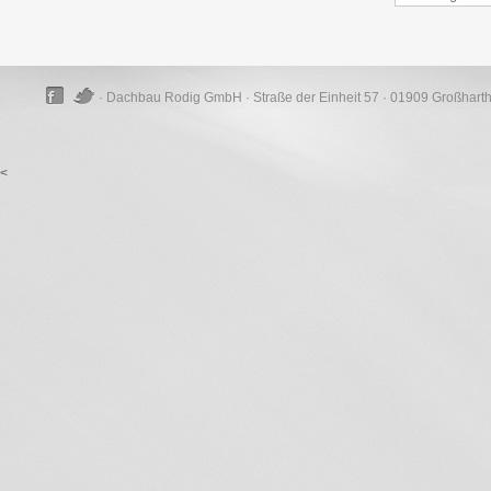
· Dachbau Rodig GmbH · Straße der Einheit 57 · 01909 Großhart
<