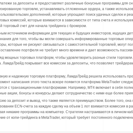
платежи за депозиты и предоставляет различные бонусные программы для сн
тизированную торговлю, устанавливать отложенные ордера, а также использо
ользовательских дополнений, которые упрощают поиск удачных сделок и ре
говых комиссий, которые взимаются в зависимости от типа счета и использу
й торговый счет для начала трейдинга с брокером.
жным источником информации для текущих и будущих инвесторов, ищущих д
знания для того, чтобы вы могли совершать информированные торговые опе
оры, которые не рискуют связываться с самостоятельной торговлей, могут п
оставление портфеля не требует много времени и дает возможность пассивн
яд мощных торговых платформ, чтобы удовлетворить разные стили торговли.
а. ЛамдаТрейд покрывает все комиссии за депозиты, что позволяет трейдер
вную и надежную торговую платформу, ЛамдаТрейд решила использовать про
 момент написания этого текста вскоре появится платформа MetaTrader след
тся с транзакционными платформами. Например, MT4 включает в себя полны
ые акции, бонусы и конкурсы делают сотрудничество с ними еще более при
ию за депозит и вывод, что также является преимуществом. Более того, она
зовании ECN-счета за каждую сделку на объем 1 лот взимается комиссия в р
вая никакие программы на компьютер. Стратегии настраиваются в личном ка
чие от копи-трейдинга в MetaTrader, который требует постоянного подключени