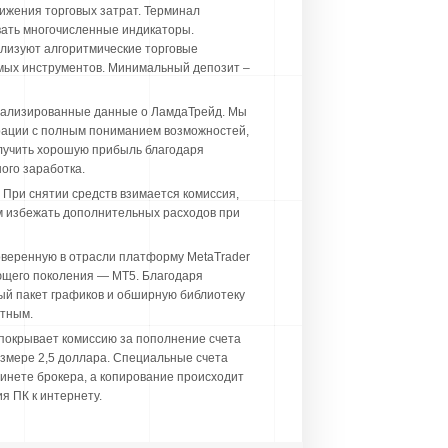
ижения торговых затрат. Терминал
вать многочисленные индикаторы.
ализуют алгоритмические торговые
емых инструментов. Минимальный депозит –
етализированные данные о ЛамдаТрейд. Мы
рации с полным пониманием возможностей,
олучить хорошую прибыль благодаря
ого заработка.
 При снятии средств взимается комиссия,
ам избежать дополнительных расходов при
веренную в отрасли платформу MetaTrader
ующего поколения — MT5. Благодаря
й пакет графиков и обширную библиотеку
ятным.
 покрывает комиссию за пополнение счета
азмере 2,5 доллара. Специальные счета
бинете брокера, а копирование происходит
я ПК к интернету.