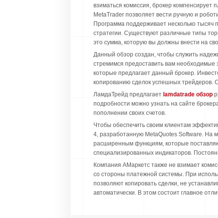
взиматься комиссия, брокер компенсирует 
MetaTrader позволяет вести ручную и робо
Программа поддерживает несколько тысяч п
стратегии. Существуют различные типы тор
это сумма, которую вы должны внести на сво
Данный обзор создан, чтобы служить наде
стремимся предоставить вам необходимые 
которые предлагает данный брокер. Инвест
копированию сделок успешных трейдеров. С
ЛамдаТрейд предлагает
lamdatrade обзор
р
подробности можно узнать на сайте брокер
пополнении своих счетов.
Чтобы обеспечить своим клиентам эффекти
4, разработанную MetaQuotes Software. На
расширенным функциям, которые поставляю
специализированных индикаторов. Постоянн
Компания АМаркетс также не взимает комисс
со стороны платежной системы. При исполь
позволяют копировать сделки, не устанавли
автоматически. В этом состоит главное отли