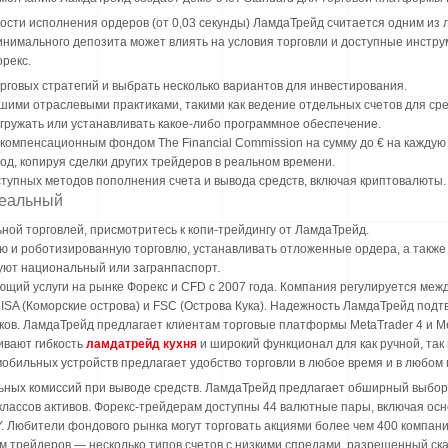
рости исполнения ордеров (от 0,03 секунды) ЛамдаТрейд считается одним из
 минимального депозита может влиять на условия торговли и доступные инст
орекс.
рговых стратегий и выбрать несколько вариантов для инвестирования.
чшими отраслевыми практиками, такими как ведение отдельных счетов для сре
гружать или устанавливать какое-либо программное обеспечение.
омпенсационным фондом The Financial Commission на сумму до € на каждую
д, копируя сделки других трейдеров в реальном времени.
тупных методов пополнения счета и вывода средств, включая криптовалюты.
реальный
ной торговлей, присмотритесь к копи-трейдингу от ЛамдаТрейд.
ую и роботизированную торговлю, устанавливать отложенные ордера, а такж
уют национальный или загранпаспорт.
ющий услуги на рынке Форекс и CFD с 2007 года. Компания регулируется м
MISA (Коморские острова) и FSC (Острова Кука). Надежность ЛамдаТрейд по
ков. ЛамдаТрейд предлагает клиентам торговые платформы MetaTrader 4 и Me
ивают гибкость
ламдатрейд кухня
и широкий функционал для как ручной, так
обильных устройств предлагает удобство торговли в любое время и в любом 
ных комиссий при выводе средств. ЛамдаТрейд предлагает обширный выбор 
лассов активов. Форекс-трейдерам доступны 44 валютные пары, включая осн
 Любители фондового рынка могут торговать акциями более чем 400 компаний
угам трейдеров — несколько типов счетов с низкими спредами, разрешенный ск