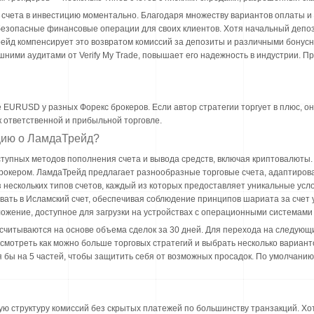
 счета в инвестицию моментально. Благодаря множеству вариантов оплаты и
зопасные финансовые операции для своих клиентов. Хотя начальный депози
ейд компенсирует это возвратом комиссий за депозиты и различными бонус
ешними аудитами от Verify My Trade, повышает его надежность в индустрии. П
 EURUSD у разных Форекс брокеров. Если автор стратегии торгует в плюс, о
к ответственной и прибыльной торговле.
цию о ЛамдаТрейд?
тупных методов пополнения счета и вывода средств, включая криптовалюты
рокером. ЛамдаТрейд предлагает разнообразные торговые счета, адаптиров
 нескольких типов счетов, каждый из которых предоставляет уникальные усл
овать в Исламский счет, обеспечивая соблюдение принципов шариата за счет
жение, доступное для загрузки на устройствах с операционными системами i
ссчитываются на основе объема сделок за 30 дней. Для перехода на следующ
осмотреть как можно больше торговых стратегий и выбрать несколько вариан
 бы на 5 частей, чтобы защитить себя от возможных просадок. По умолчанию
ю структуру комиссий без скрытых платежей по большинству транзакций. Х