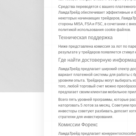
Средства переводятся с вашего платежного
ЛамдаТрейд обеспечивает эффективные и бе
некоторых начинающих трейдеров, ЛамдаТр
стороны MISA, FSA и FSC, в сочетании с вн
политикой использования cookie файлов.
Техническая поддержка
Ниже представлена комиссия за лот по паре
результате у трейдеров появляется стимул 
Где найти достоверную информа
ЛамдаТрейд предлагает широкий спектр дос
вариант платежной системы для работы с б
уровням опыта. Трейдеры могут выбирать из
того, любой торговый счет можно преобраз
предлагает своим клиентам мобильное прило
Всего пять уровней программы, которые ра
наторговать 5 лотов за месяц. Советуем пр
инвесторы советуют разбивать депозит хотя
стратегии для инвестирования.
Комиссии Форекс
ЛамдаТрейд предлагает конкурентоспособну