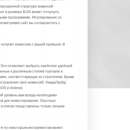
 прозрачной структуре комиссий
т в размере $100 может отпугнуть
ными программами. Регулирование со
росматривая сайт вы соглашаетесь с
н получит комиссию с вашей прибыли. В
. Это позволяет выбрать наиболее удобный
анные к различным стилям торговли и
овия, соответствующие их стратегиям. Кроме
 устранения своп-комиссий. ЛамдаТрейд
OS и Android.
ий уровень вам всегда необходимо
тов для инвестирования. Опытные
 в списке представлены только лучшие
отя по некоторым инструментам может