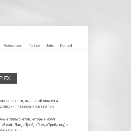
Referenzen
Partner
Jobs
Kontakt
Р FX
ючая новости, рыночный анализ и
 комиссии платежных систем при
чные типы счетов, которые могут
ный сайт ЛамдаТрейд (ЛамдаТрейд.org) и
etaTrader 5.