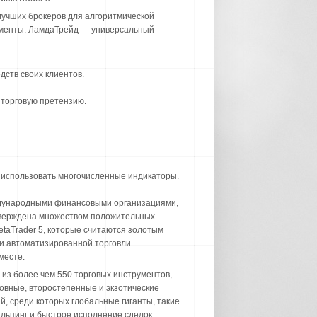
 лучших брокеров для алгоритмической
рументы. ЛамдаТрейд — универсальный
дств своих клиентов.
 торговую претензию.
е использовать многочисленные индикаторы.
еждународными финансовыми организациями,
дтверждена множеством положительных
taTrader 5, которые считаются золотым
 и автоматизированной торговли.
месте.
из более чем 550 торговых инструментов,
овные, второстепенные и экзотические
, среди которых глобальные гиганты, такие
альпинг и быстрое исполнение сделок.