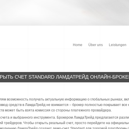
Home
Über uns
Leistungen
РЫТЬ СЧЕТ STANDARD ЛАМДАТРЕЙД ОНЛАЙН-БРОКЕ
ям возможность получать актуальную информацию о глобальных рынках, вкл
 ввод средств в ЛамдаТрейд не взимается – брокер полностью покрывает все
ств может быть взята комиссия со стороны платежного провайдера.
 счета и выбранного инструмента. Брокером ЛамдаТрейд предлагаются разли
ий трейдеров. Чтобы открыть реальный счет, просто перейдите на официаль
умолчанию ЛамдаТрейд создает демо-счет Standard для торговой платформы M