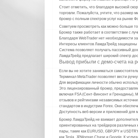
Стоит отметить, что благодаря высокой ско
торговли. Пожалуйста, учтите, что размер
брокер с полным спектром услуг на рынке Ф
Советуем просмотреть как можно больше то
Брокер также работает в соответствии с лу
Благодаря WebTrader нет необходимости за
Интересы клиентов ЛамдаТрейд защищены к
Система позволяет получать пассивный дохо
ЛамдаТрейд предлагает широкий спектр дос
Вывод прибыли с демо-счета на 
Если вы не хотите заниматься самостоятель
Терминал MetaTrader позволяет вести ручн
Для верификации личности обычно использ
Это лицензированный брокер, предоставля
включая FSA (Сент-Винсент и Гренадины), 
отзывов и рейтингами независимых источни
стандартом в индустрии Forex. Они обеспеч
Доступность веб-версии и приложений для м
Брокер ЛамдаТрейд не взимает дополнитель
ориентированных на трейдеров различных к
пары, такие как EURUSD, GBPJPY и USDTRY.
как Tesla, JPMorgan Chase и Google. К усл