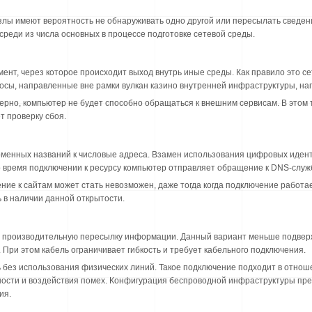
узлы имеют вероятность не обнаруживать одно другой или пересылать сведе
реди из числа основных в процессе подготовке сетевой среды.
нт, через которое происходит выход внутрь иные среды. Как правило это се
осы, направленные вне рамки вулкан казино внутренней инфраструктуры, на
ерно, компьютер не будет способно обращаться к внешним сервисам. В этом
т проверку сбоя.
оменных названий к числовые адреса. Взамен использования цифровых иден
 время подключении к ресурсу компьютер отправляет обращение к DNS-служ
ие к сайтам может стать невозможен, даже тогда когда подключение работае
 в наличии данной открытости.
 производительную пересылку информации. Данный вариант меньше подверж
При этом кабель ограничивает гибкость и требует кабельного подключения.
 без использования физических линий. Такое подключение подходит в отнош
нности и воздействия помех. Конфигурация беспроводной инфраструктуры пр
ия.