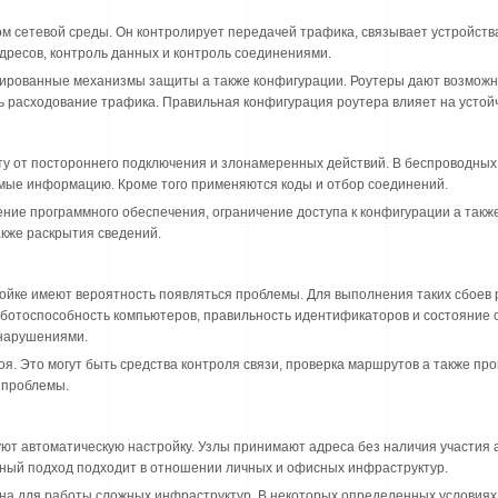
 сетевой среды. Он контролирует передачей трафика, связывает устройства 
адресов, контроль данных и контроль соединениями.
рированные механизмы защиты а также конфигурации. Роутеры дают возможн
ь расходование трафика. Правильная конфигурация роутера влияет на устойч
у от постороннего подключения и злонамеренных действий. В беспроводных
мые информацию. Кроме того применяются коды и отбор соединений.
е программного обеспечения, ограничение доступа к конфигурации а также
акже раскрытия сведений.
ройке имеют вероятность появляться проблемы. Для выполнения таких сбое
аботоспособность компьютеров, правильность идентификаторов и состояние 
нарушениями.
я. Это могут быть средства контроля связи, проверка маршрутов а также про
 проблемы.
ют автоматическую настройку. Узлы принимают адреса без наличия участия а
ный подход подходит в отношении личных и офисных инфраструктур.
на для работы сложных инфраструктур. В некоторых определенных условиях 