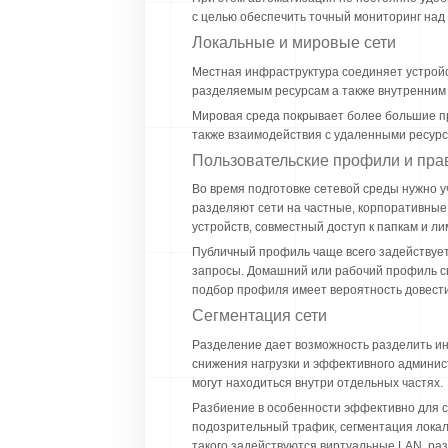
с целью обеспечить точный мониторинг над
Локальные и мировые сети
Местная инфраструктура соединяет устройст
разделяемым ресурсам а также внутренним 
Мировая среда покрывает более большие пр
также взаимодействия с удаленными ресурс
Пользовательские профили и пра
Во время подготовке сетевой среды нужно 
разделяют сети на частные, корпоративны
устройств, совместный доступ к папкам и 
Публичный профиль чаще всего задействуе
запросы. Домашний или рабочий профиль сп
подбор профиля имеет вероятность довести
Сегментация сети
Разделение дает возможность разделить ин
снижения нагрузки и эффективного админис
могут находиться внутри отдельных частях.
Разбиение в особенности эффективно для с
подозрительный трафик, сегментация локал
такого задействуются виртуальные LAN, ра