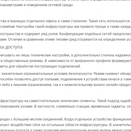
 параметрами и поведением сетевой среды.
ва в границах отдельного офиса а также строения. Такая сеть используется
службам. Настройка такой инфраструктуры как правило проще а также нужда
остранства и содержит ряд узлов. Конфигурация подобных сетей предполаг
ами. Отличие в сравнении этими типами сред отражается на определение ус
ва доступа
учитывать не лишь технические настройки, а дополнительно степень надежн
е и общественные режимы. В зависимости от выбранного профиля формируют
лимиты для обработки поступающих подключений.
т значительно ограничительные условия безопасности. Режим снижает обна
особен позволять доступ папками, подключение к устройствам печати а так
 либо к лишним ограничениям, так и к нежелательному казино онлайн предо
фраструктуру на самостоятельные логические сегменты. Такой подход задей
трирования узлами. В частности, служебные станции, временные гаджеты, с
редах с большим числом соединений. Когда отдельное устройство функцион
изует воздействие сбоя на остальные области инфраструктуры. В значитель
здельные подсети а также политики маршрутизации казино вулкан между сегм