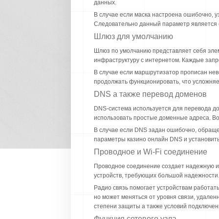
данных.
В случае если маска настроена ошибочно, 
Следовательно данный параметр является с
Шлюз для умолчанию
Шлюз по умолчанию представляет себя элеме
инфраструктуру с интернетом. Каждые запр
В случае если маршрутизатор прописан нев
продолжать функционировать, что усложняе
DNS а также перевод доменов
DNS-система используется для перевода д
использовать простые доменные адреса. Во
В случае если DNS задан ошибочно, обращен
параметры казино онлайн DNS и установить
Проводное и Wi-Fi соединение
Проводное соединение создает надежную и
устройств, требующих большой надежности. 
Радио связь помогает устройствам работать
но может меняться от уровня связи, удале
степени защиты а также условий подключен
Функция сетевого узла