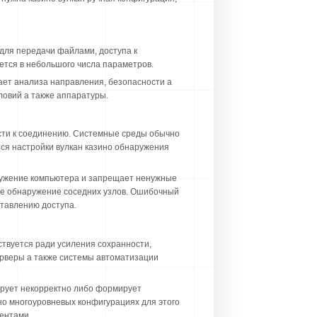
 для передачи файлами, доступа к
ется в небольшого числа параметров.
ает анализа направления, безопасности а
ловий а также аппаратуры.
ости к соединению. Системные среды обычно
ся настройки вулкан казино обнаружения
ружение компьютера и запрещает ненужные
же обнаружение соседних узлов. Ошибочный
ставлению доступа.
ствуется ради усиления сохранности,
ерверы а также системы автоматизации
ирует некорректно либо формирует
но многоуровневых конфигурациях для этого
ентами.