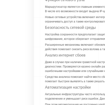
Маршрутизатор является главным элементом
В числе его возможности входит выдача IP-
Новые сетевые устройства включают интег
ограничивать доступ а также контролироват
Безопасность сетевой среды
Настройка сохранности предполагает защит
шифрование, которое оберегает отправляе
Расширенные механизмы включают обновлени
действия помогают снизить риск взлома а т
Анализ интернет сбоев
Даже в случае при наличии грамотной наст
диагностики. Проверяется казино онлайн р
ошибочными настройками или случайными 
Средства анализа помогают найти место сбо
помогает быстрее выявлять а также решать
Автоматизация настройки
Актуальные инфраструктуры часто использу
подключение и уменьшает риск ошибок. Дан
При этом автоматизация не постоянно удоб