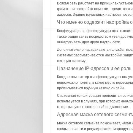
Всякая сеть работает на принципах установ
грамотная настройка помогает предотвратит
адресов. Знание начальных настроек позво
Что именно содержит настройка 
Конфигурация инфраструктуры охватывает м
также радио связь посредством узел доступ
обнаруживать друг друга внутри сети.
Дополнительно настраиваются службы, пред
системах рассматриваются настройки защит
сетевую систему.
Назначение IP-адресов и ее роль
Каждое компьютер в инфраструктуры получа
невозможно понять, в какое место пересыла
прописыватьcя вручную казино онлайн.
Системная конфигурация проводится со ис
используется в случаях, при которых необх
которым нужен постоянный подключение.
Адресная маска сетевого сегмент
Маска сетевого сегмента показывает, какая 
среды на части и регулирования маршрутиз