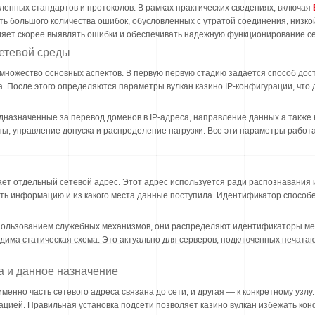
ленных стандартов и протоколов. В рамках практических сведениях, включая
ь большого количества ошибок, обусловленных с утратой соединения, низко
ляет скорее выявлять ошибки и обеспечивать надежную функционирование се
сетевой среды
ножество основных аспектов. В первую первую стадию задается способ дост
а. После этого определяются параметры вулкан казино IP-конфигурации, чт
назначенные за перевод доменов в IP-адреса, направление данных а также 
ы, управление допуска и распределение нагрузки. Все эти параметры работ
ет отдельный сетевой адрес. Этот адрес используется ради распознавания 
ть информацию и из какого места данные поступила. Идентификатор способен
пользованием служебных механизмов, они распределяют идентификаторы ме
одима статическая схема. Это актуально для серверов, подключенных печатаю
а и данное назначение
именно часть сетевого адреса связана до сети, и другая — к конкретному узл
ацией. Правильная установка подсети позволяет казино вулкан избежать кон