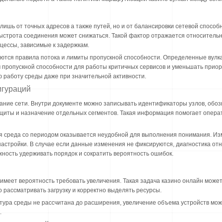
ишь от точных адресов а также путей, но и от балансировки сетевой способ
строта соединения может снижаться. Такой фактор отражается относительно
цессы, зависимые к задержкам.
уются правила потока и лимиты пропускной способности. Определенные вулк
пропускной способности для работы критичных сервисов и уменьшать приор
 работу среды даже при значительной активности.
игураций
ние сети. Внутри документе можно записывать идентификаторы узлов, обоз
щиты и назначение отдельных сегментов. Такая информация помогает опера
я среда со периодом оказывается неудобной для выполнения понимания. Из
астройки. В случае если данные изменения не фиксируются, диагностика о
жность удерживать порядок и сократить вероятность ошибок.
имеет вероятность требовать увеличения. Такая задача казино онлайн может
 рассматривать загрузку и корректно выделять ресурсы.
ктура среды не рассчитана до расширения, увеличение объема устройств мо
.