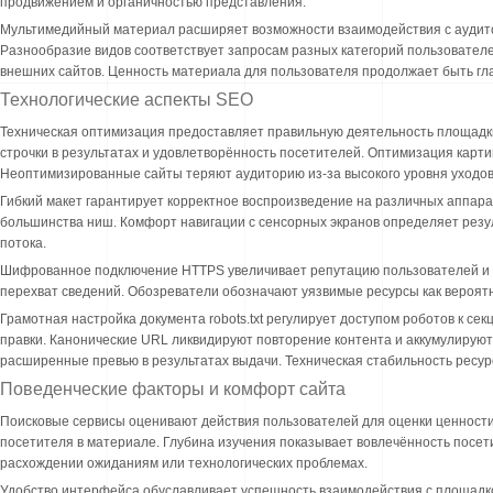
продвижением и органичностью представления.
Мультимедийный материал расширяет возможности взаимодействия с аудито
Разнообразие видов соответствует запросам разных категорий пользователе
внешних сайтов. Ценность материала для пользователя продолжает быть гл
Технологические аспекты SEO
Техническая оптимизация предоставляет правильную деятельность площадки 
строчки в результатах и удовлетворённость посетителей. Оптимизация карти
Неоптимизированные сайты теряют аудиторию из-за высокого уровня уходов
Гибкий макет гарантирует корректное воспроизведение на различных аппар
большинства ниш. Комфорт навигации с сенсорных экранов определяет резу
потока.
Шифрованное подключение HTTPS увеличивает репутацию пользователей и п
перехват сведений. Обозреватели обозначают уязвимые ресурсы как вероят
Грамотная настройка документа robots.txt регулирует доступом роботов к с
правки. Канонические URL ликвидируют повторение контента и аккумулирую
расширенные превью в результатах выдачи. Техническая стабильность ресу
Поведенческие факторы и комфорт сайта
Поисковые сервисы оценивают действия пользователей для оценки ценности
посетителя в материале. Глубина изучения показывает вовлечённость посет
расхождении ожиданиям или технологических проблемах.
Удобство интерфейса обуславливает успешность взаимодействия с площадко