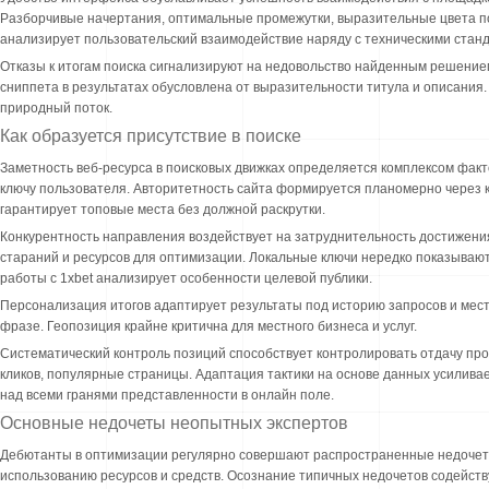
Разборчивые начертания, оптимальные промежутки, выразительные цвета п
анализирует пользовательский взаимодействие наряду с техническими стан
Отказы к итогам поиска сигнализируют на недовольство найденным решение
сниппета в результатах обусловлена от выразительности титула и описания
природный поток.
Как образуется присутствие в поиске
Заметность веб-ресурса в поисковых движках определяется комплексом фак
ключу пользователя. Авторитетность сайта формируется планомерно через к
гарантирует топовые места без должной раскрутки.
Конкурентность направления воздействует на затруднительность достижен
стараний и ресурсов для оптимизации. Локальные ключи нередко показываю
работы с 1xbet анализирует особенности целевой публики.
Персонализация итогов адаптирует результаты под историю запросов и мес
фразе. Геопозиция крайне критична для местного бизнеса и услуг.
Систематический контроль позиций способствует контролировать отдачу пр
кликов, популярные страницы. Адаптация тактики на основе данных усилив
над всеми гранями представленности в онлайн поле.
Основные недочеты неопытных экспертов
Дебютанты в оптимизации регулярно совершают распространенные недочет
использованию ресурсов и средств. Осознание типичных недочетов содейств