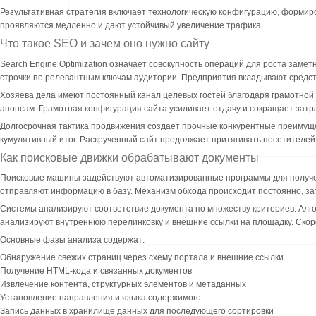
Результативная стратегия включает технологическую конфигурацию, форми
проявляются медленно и дают устойчивый увеличение трафика.
Что такое SEO и зачем оно нужно сайту
Search Engine Optimization означает совокупность операций для роста заме
строчки по релевантным ключам аудитории. Предприятия вкладывают средс
Хозяева дела имеют постоянный канал целевых гостей благодаря грамотной
анонсам. Грамотная конфигурация сайта усиливает отдачу и сокращает затр
Долгосрочная тактика продвижения создает прочные конкурентные преимуще
кумулятивный итог. Раскрученный сайт продолжает притягивать посетителе
Как поисковые движки обрабатывают документы
Поисковые машины задействуют автоматизированные программы для получен
отправляют информацию в базу. Механизм обхода происходит постоянно, з
Системы анализируют соответствие документа по множеству критериев. Алго
анализируют внутреннюю перелинковку и внешние ссылки на площадку. Скор
Основные фазы анализа содержат:
Обнаружение свежих страниц через схему портала и внешние ссылки
Получение HTML-кода и связанных документов
Извлечение контента, структурных элементов и метаданных
Установление направления и языка содержимого
Запись данных в хранилище данных для последующего сортировки