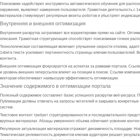
Поисковики задействуют инструменты автоматического обучения для распо
окружение, выявляют намерения пользователя. Грамотная деятельность с 1x
материалов стимулирует регулярные визиты роботов и убыстряет индексац
Внутренняя и внешняя оптимизация
Внутренняя раскрутка затрагивает все корректировки прямо на сайте. Опти
описания. Грамотная структуризация способствует поисковикам точнее расп
Технологическая составляющая включает улучшение скорости отклика, адапт
1xbet в тексте усиливает пертинентность страницы ключам пользователей.
контента.
Внешняя оптимизация фокусируется на аспектах за рамками портала. Ссылки
и уровень внешних гиперссылок влияет на позиции в поиске. Ссылки компан
векторам обеспечивает наивысшую эффективность оптимизации.
Значение содержимого в оптимизации портала
Полезный содержимое составляет базис успешного раскрутки веб-ресурса. П
Публикации должны отвечать на запросы читателей и закрывать конкретные 
систем.
Текстовое контент требует структурированности и последовательного пред
крупных материалах. Абзацы умеренного объема облегчают усвоение контен
Регулярное актуализация материалов отражает динамичность площадки. Нов
Тематическая релевантность документов ключам аудитории решает результат