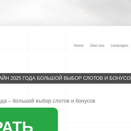
Home
Über uns
Leistungen
АЙН 2025 ГОДА БОЛЬШОЙ ВЫБОР СЛОТОВ И БОНУСОВ
ода – большой выбор слотов и бонусов
РАТЬ