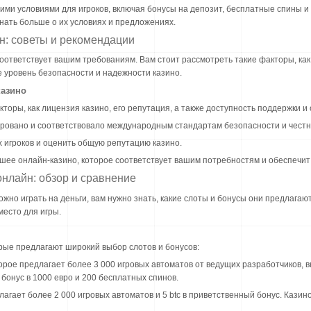
шими условиями для игроков, включая бонусы на депозит, бесплатные спины 
нать больше о их условиях и предложениях.
н: советы и рекомендации
соответствует вашим требованиям. Вам стоит рассмотреть такие факторы, как 
е уровень безопасности и надежности казино.
казино
кторы, как лицензия казино, его репутация, а также доступность поддержки и
ровано и соответствовало международным стандартам безопасности и честн
х игроков и оценить общую репутацию казино.
шее онлайн-казино, которое соответствует вашим потребностям и обеспечит
онлайн: обзор и сравнение
ожно играть на деньги, вам нужно знать, какие слоты и бонусы они предлагаю
место для игры.
рые предлагают широкий выбор слотов и бонусов:
торое предлагает более 3 000 игровых автоматов от ведущих разработчиков, вк
бонус в 1000 евро и 200 бесплатных спинов.
едлагает более 2 000 игровых автоматов и 5 btc в приветственный бонус. Казин