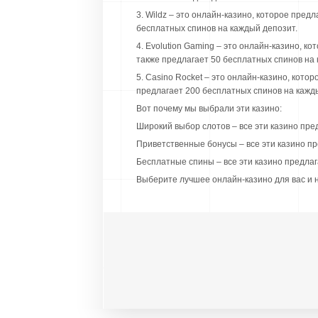
3. Wildz – это онлайн-казино, которое пред
бесплатных спинов на каждый депозит.
4. Evolution Gaming – это онлайн-казино, к
также предлагает 50 бесплатных спинов на 
5. Casino Rocket – это онлайн-казино, кото
предлагает 200 бесплатных спинов на кажд
Вот почему мы выбрали эти казино:
Широкий выбор слотов – все эти казино пре
Приветственные бонусы – все эти казино пр
Бесплатные спины – все эти казино предлаг
Выберите лучшее онлайн-казино для вас и н