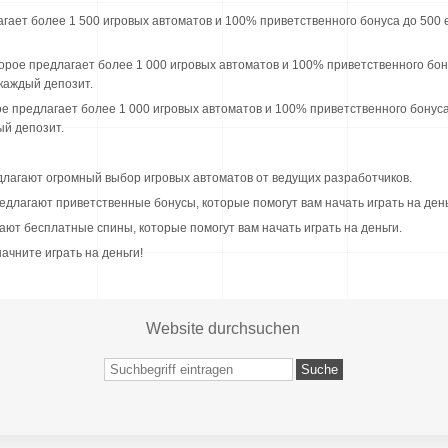
лагает более 1 500 игровых автоматов и 100% приветственного бонуса до 500 
оторое предлагает более 1 000 игровых автоматов и 100% приветственного бон
каждый депозит.
рое предлагает более 1 000 игровых автоматов и 100% приветственного бонуса
ый депозит.
длагают огромный выбор игровых автоматов от ведущих разработчиков.
едлагают приветственные бонусы, которые помогут вам начать играть на день
ают бесплатные спины, которые помогут вам начать играть на деньги.
ачните играть на деньги!
Website durchsuchen