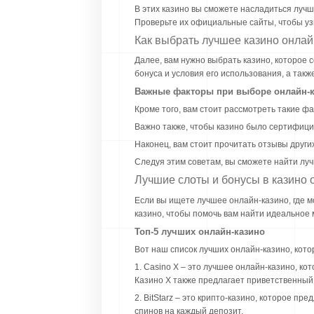
В этих казино вы сможете насладиться луч
Проверьте их официальные сайты, чтобы уз
Как выбрать лучшее казино онлай
Далее, вам нужно выбрать казино, которое 
бонуса и условия его использования, а такж
Важные факторы при выборе онлайн-
Кроме того, вам стоит рассмотреть такие фа
Важно также, чтобы казино было сертифици
Наконец, вам стоит прочитать отзывы други
Следуя этим советам, вы сможете найти луч
Лучшие слоты и бонусы в казино 
Если вы ищете лучшее онлайн-казино, где м
казино, чтобы помочь вам найти идеальное 
Топ-5 лучших онлайн-казино
Вот наш список лучших онлайн-казино, кото
1. Casino X – это лучшее онлайн-казино, ко
Казино X также предлагает приветственный 
2. BitStarz – это крипто-казино, которое пр
спинов на каждый депозит.