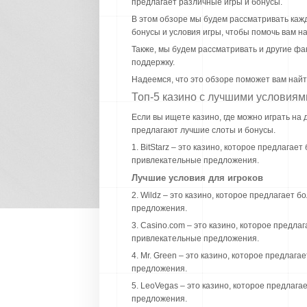
предлагает различные игры и бонусы.
В этом обзоре мы будем рассматривать кажд
бонусы и условия игры, чтобы помочь вам н
Также, мы будем рассматривать и другие фа
поддержку.
Надеемся, что это обзоре поможет вам найти
Топ-5 казино с лучшими условиям
Если вы ищете казино, где можно играть на
предлагают лучшие слоты и бонусы.
1. BitStarz – это казино, которое предлага
привлекательные предложения.
Лучшие условия для игроков
2. Wildz – это казино, которое предлагает
предложения.
3. Casino.com – это казино, которое предла
привлекательные предложения.
4. Mr. Green – это казино, которое предла
предложения.
5. LeoVegas – это казино, которое предлаг
предложения.