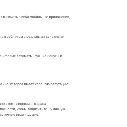
ет включать в себя мобильные приложения,
ать в себя игры с реальными денежными
ие игровые автоматы, лучшие бонусы и
казино, которое имеет хорошую репутацию,
жно иметь лицензию, выдана
пасности, чтобы защитить вашу личную
арточные игры и другие.