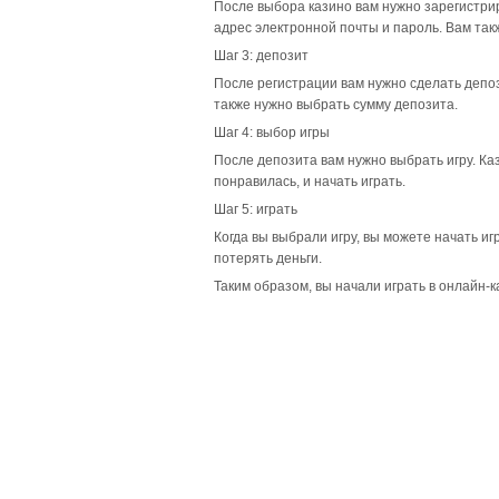
После выбора казино вам нужно зарегистрир
адрес электронной почты и пароль. Вам так
Шаг 3: депозит
После регистрации вам нужно сделать депоз
также нужно выбрать сумму депозита.
Шаг 4: выбор игры
После депозита вам нужно выбрать игру. Ка
понравилась, и начать играть.
Шаг 5: играть
Когда вы выбрали игру, вы можете начать и
потерять деньги.
Таким образом, вы начали играть в онлайн-ка