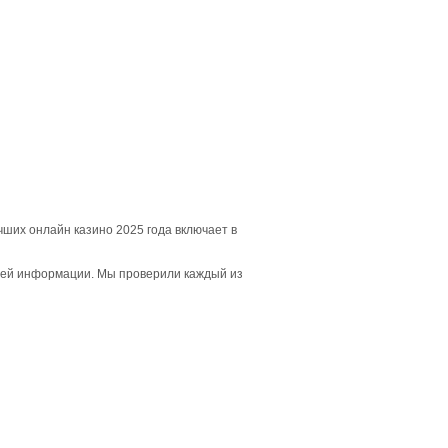
чших онлайн казино 2025 года включает в
ашей информации. Мы проверили каждый из