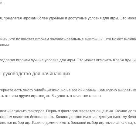
в.
я, предлагая игрокам более удобные и доступные условия для игры. Это мож
еньги, что позволяет игрокам получать реальные выигрыши. Это может включ
вками.
редлагая игрокам лучшие условия для игры. Это может включать в себя лучш
о: руководство для начинающих
ернете есть много онлайн-казино, но не все они равны. Вам нужно выбрать 
 отзывы других игроков, чтобы узнать о качестве казино.
тывать несколько факторов. Первым фактором является лицензия. Казино дол
тором является безопасность. Казино должно иметь надежную систему безо
яется выбор игр. Казино должно иметь большой выбор игр, включая слоты, к