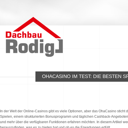
OHACASINO IM TEST: DIE BESTEN 
In der Welt der Online-Casinos gibt es viele Optionen, aber das OhaCasino sticht 
Spielen, einem strukturierten Bonusprogramm und täglichen Cashback-Angeboten ist
und mehr über die verfügbaren Funktionen erfahren möchten. In diesem Artikel 
herauszufinden, was es zu bieten hat und ob es die Erwartungen erfüllt.