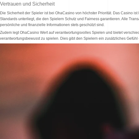
Vertrauen und Sicherheit
Die Sicherheit der Spieler ist bei OhaCasino von höchster Priorität. Das Casino 
Standards unterliegt, die den Spielern Schutz und Fairness garantieren. Alle Trans
persönliche und finanzielle Informationen stets geschützt sind.
Zudem legt OhaCasino Wert auf verantwortungsvolles Spielen und bietet verschied
verantwortungsbewusst zu spielen. Dies gibt den Spielern ein zusätzliches Gefühl