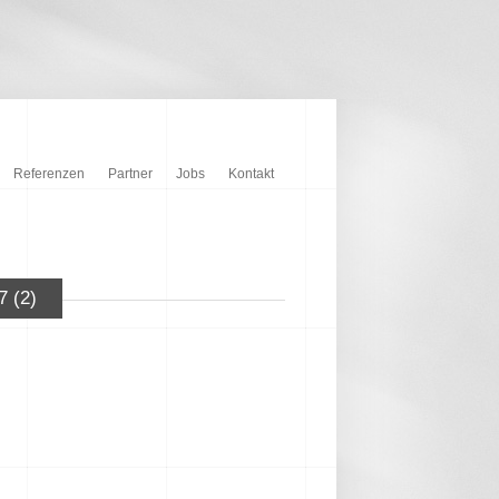
Referenzen
Partner
Jobs
Kontakt
 (2)