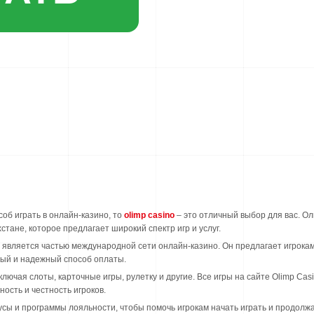
об играть в онлайн-казино, то
olimp casino
– это отличный выбор для вас. Ол
тане, которое предлагает широкий спектр игр и услуг.
является частью международной сети онлайн-казино. Он предлагает игрокам
ный и надежный способ оплаты.
лючая слоты, карточные игры, рулетку и другие. Все игры на сайте Olimp Cas
ость и честность игроков.
ы и программы лояльности, чтобы помочь игрокам начать играть и продолжат