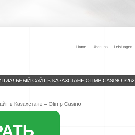
Home
Über uns
Leistungen
ЦИАЛЬНЫЙ САЙТ В КАЗАХСТАНЕ OLIMP CASINO.32627
йт в Казахстане – Olimp Casino
РАТЬ