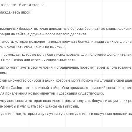
 возрасте 18 лет и старше.
слаждайтесь игрой!
в различных формах, включая депозитные бонусы, бесплатные спины, фриспин
ации на сайте, а другие – после первого депозита.
ьности, которая позволяет игрокам получать бонусы и акции за их регулярн
сы и улучшать свои шансы на выигрыш.
 и промокоды, которые могут быть использованы для получения дополнительны
Olimp Casino или через их социальные сети.
Casino могут иметь свои условия и ограничения, поэтому перед использование
 ним.
рокам множество бонусов и акций, которые могут помочь им улучшить свои ша
Olimp Casino – это отличный выбор. Они предлагают широкий спектр игр, вкл
 для привлечения новых клиентов и удержания существующих.
амму лояльности, которая позволяет игрокам получать бонусы и акции за их 
ые бонусы и улучшать свои шансы на выигрыш.
р для игроков, которые ищут лучшие условия для игры и получения дополните