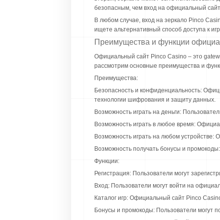
безопасным, чем вход на официальный сайт, 
В любом случае, вход на зеркало Pinco Cas
ищете альтернативный способ доступа к иг
Преимущества и функции официал
Официальный сайт Pinco Casino – это gate
рассмотрим основные преимущества и функц
Преимущества:
Безопасность и конфиденциальность: Офици
технологии шифрования и защиту данных.
Возможность играть на деньги: Пользовател
Возможность играть в любое время: Официал
Возможность играть на любом устройстве: О
Возможность получать бонусы и промокоды: 
Функции:
Регистрация: Пользователи могут зарегист
Вход: Пользователи могут войти на официаль
Каталог игр: Официальный сайт Pinco Casino
Бонусы и промокоды: Пользователи могут по