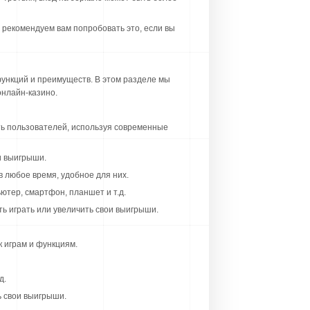
ы рекомендуем вам попробовать это, если вы
функций и преимуществ. В этом разделе мы
онлайн-казино.
ь пользователей, используя современные
и выигрыши.
в любое время, удобное для них.
ютер, смартфон, планшет и т.д.
ь играть или увеличить свои выигрыши.
к играм и функциям.
д.
ь свои выигрыши.