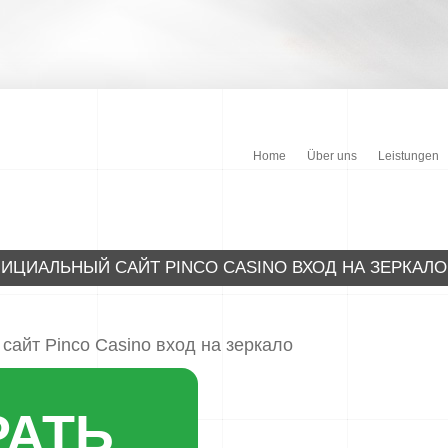
Home
Über uns
Leistungen
ФИЦИАЛЬНЫЙ САЙТ PINCO CASINO ВХОД НА ЗЕРКАЛО.
сайт Pinco Casino вход на зеркало
РАТЬ