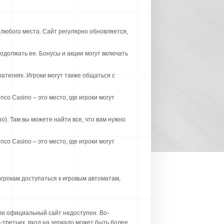
з любого места. Сайт регулярно обновляется,
родолжать ее. Бонусы и акции могут включать
атегиях. Игроки могут также общаться с
co Casino – это место, где игроки могут
no). Там вы можете найти все, что вам нужно
co Casino – это место, где игроки могут
игрокам доступаться к игровым автоматам,
сли официальный сайт недоступен. Во-
-третьих, вход на зеркало может быть более