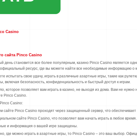
co Casino
 сайта Pinco Casino
ый день становится все более популярным, казино Pinco Casino является о
о официальный ресурс, где вы можете найти все необходимые информацию о ка
ете испытать свою удачу, играть в различные азартные игры, такие как рулетка
ры, включая безопасность, конфиденциальность и быстрый доступ к играм.
о, которое позволяет вам играть в казино, не выходя из дома. Вам не нужно н
е Pinco Casino.
inco Casino:
ом сайте Pinco Casino проходят через защищенный сервер, что обеспечивает
иальном сайте Pinco Casino, что позволяет вам начать играть в любое время.
ные и информация о вашей игре защищены.
, где можно играть в азартные игры, то Pinco Casino – это ваш выбор. Офиц