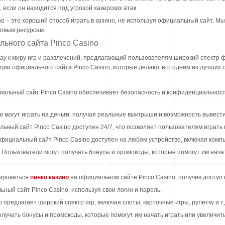
если он находится под угрозой хакерских атак.
ino – это хороший способ играть в казино, не используя официальный сайт. М
ровым ресурсам.
ьного сайта Pinco Casino
way к миру игр и развлечений, предлагающий пользователям широкий спектр 
ии официального сайта Pinco Casino, которые делают его одним из лучших 
альный сайт Pinco Casino обеспечивает безопасность и конфиденциальност
и могут играть на деньги, получая реальные выигрыши и возможность вывест
ьный сайт Pinco Casino доступен 24/7, что позволяет пользователям играть 
фициальный сайт Pinco Casino доступен на любом устройстве, включая компь
Пользователи могут получать бонусы и промокоды, которые помогут им начат
рироваться
пинко казино
на официальном сайте Pinco Casino, получив доступ 
ный сайт Pinco Casino, используя свои логин и пароль.
 предлагает широкий спектр игр, включая слоты, карточные игры, рулетку и т.
лучать бонусы и промокоды, которые помогут им начать играть или увеличит