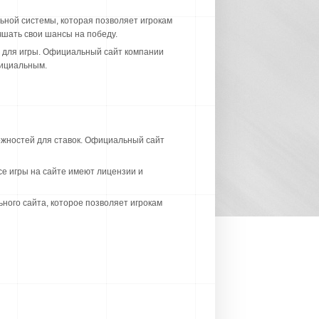
ьной системы, которая позволяет игрокам
чшать свои шансы на победу.
во для игры. Официальный сайт компании
фициальным.
можностей для ставок. Официальный сайт
се игры на сайте имеют лицензии и
ьного сайта, которое позволяет игрокам