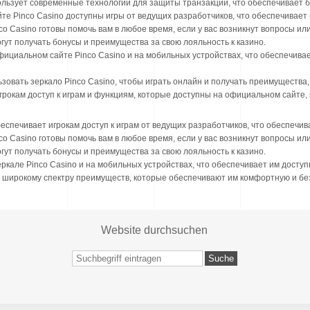
ользует современные технологии для защиты транзакций, что обеспечивает б
те Pinco Casino доступны игры от ведущих разработчиков, что обеспечивает
 Casino готовы помочь вам в любое время, если у вас возникнут вопросы ил
гут получать бонусы и преимущества за свою лояльность к казино.
официальном сайте Pinco Casino и на мобильных устройствах, что обеспечива
ользовать зеркало Pinco Casino, чтобы играть онлайн и получать преимуществ
игрокам доступ к играм и функциям, которые доступны на официальном сайте
беспечивает игрокам доступ к играм от ведущих разработчиков, что обеспечи
 Casino готовы помочь вам в любое время, если у вас возникнут вопросы ил
гут получать бонусы и преимущества за свою лояльность к казино.
еркале Pinco Casino и на мобильных устройствах, что обеспечивает им доступ
 к широкому спектру преимуществ, которые обеспечивают им комфортную и бе
Website durchsuchen