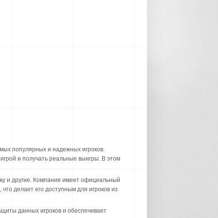
амых популярных и надежных игроков.
 игрой и получать реальные выигры. В этом
етку и другие. Компания имеет официальный
, что делает его доступным для игроков из
защиты данных игроков и обеспечивает