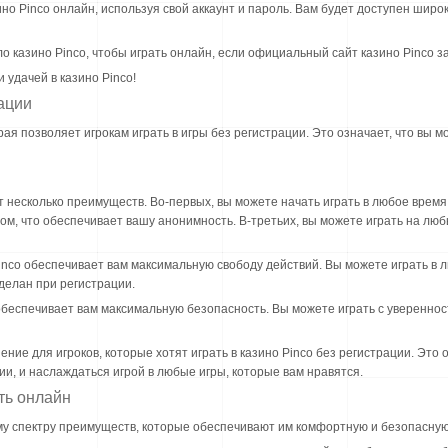
но Pinco онлайн, используя свой аккаунт и пароль. Вам будет доступен широк
ло казино Pinco, чтобы играть онлайн, если официальный сайт казино Pinco з
 удачей в казино Pinco!
ации
орая позволяет игрокам играть в игры без регистрации. Это означает, что вы м
ет несколько преимуществ. Во-первых, вы можете начать играть в любое врем
ом, что обеспечивает вашу анонимность. В-третьих, вы можете играть на лю
Pinco обеспечивает вам максимальную свободу действий. Вы можете играть в 
делан при регистрации.
o обеспечивает вам максимальную безопасность. Вы можете играть с уверенн
ение для игроков, которые хотят играть в казино Pinco без регистрации. Это о
и, и наслаждаться игрой в любые игры, которые вам нравятся.
ть онлайн
му спектру преимуществ, которые обеспечивают им комфортную и безопасную 