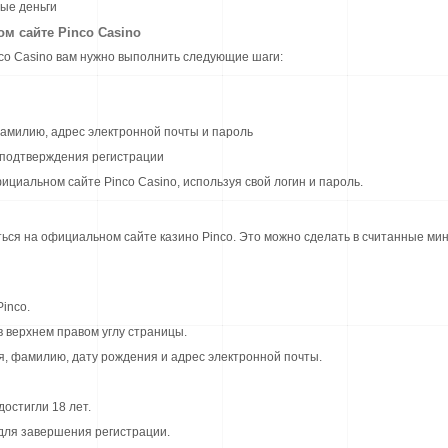
вые деньги
м сайте Pinco Casino
co Casino вам нужно выполнить следующие шаги:
фамилию, адрес электронной почты и пароль
я подтверждения регистрации
ициальном сайте Pinco Casino, используя свой логин и пароль.
ься на официальном сайте казино Pinco. Это можно сделать в считанные ми
inco.
в верхнем правом углу страницы.
я, фамилию, дату рождения и адрес электронной почты.
достигли 18 лет.
 для завершения регистрации.