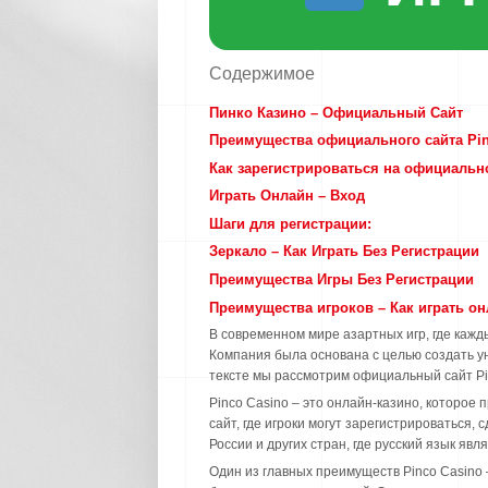
Содержимое
Пинко Казино – Официальный Сайт
Преимущества официального сайта Pin
Как зарегистрироваться на официально
Играть Онлайн – Вход
Шаги для регистрации:
Зеркало – Как Играть Без Регистрации
Преимущества Игры Без Регистрации
Преимущества игроков – Как играть о
В современном мире азартных игр, где кажд
Компания была основана с целью создать ун
тексте мы рассмотрим официальный сайт Pi
Pinco Casino – это онлайн-казино, которое
сайт, где игроки могут зарегистрироваться, 
России и других стран, где русский язык яв
Один из главных преимуществ Pinco Casino 