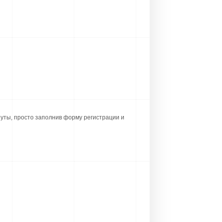
нуты, просто заполнив форму регистрации и