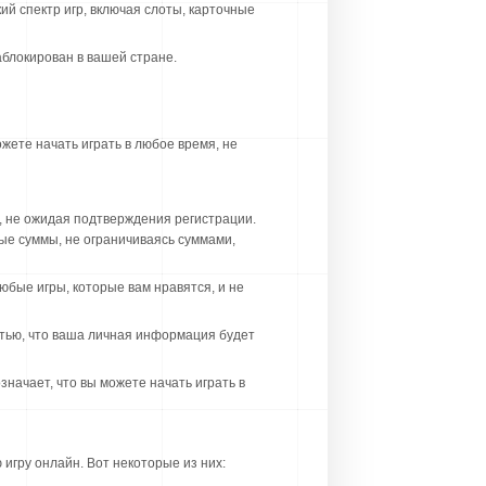
ий спектр игр, включая слоты, карточные
аблокирован в вашей стране.
ожете начать играть в любое время, не
я, не ожидая подтверждения регистрации.
бые суммы, не ограничиваясь суммами,
любые игры, которые вам нравятся, и не
остью, что ваша личная информация будет
значает, что вы можете начать играть в
игру онлайн. Вот некоторые из них: