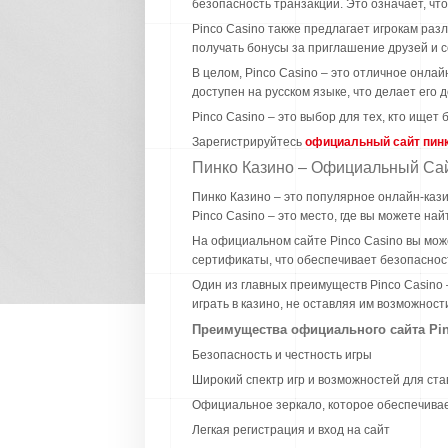
безопасность транзакций. Это означает, что
Pinco Casino также предлагает игрокам ра
получать бонусы за приглашение друзей и с
В целом, Pinco Casino – это отличное онла
доступен на русском языке, что делает его 
Pinco Casino – это выбор для тех, кто ищет
Зарегистрируйтесь
официальный сайт пинк
Пинко Казино – Официальный Са
Пинко Казино – это популярное онлайн-кази
Pinco Casino – это место, где вы можете най
На официальном сайте Pinco Casino вы може
сертификаты, что обеспечивает безопасност
Один из главных преимуществ Pinco Casino 
играть в казино, не оставляя им возможнос
Преимущества официального сайта Pin
Безопасность и честность игры
Широкий спектр игр и возможностей для ста
Официальное зеркало, которое обеспечивае
Легкая регистрация и вход на сайт