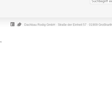
· Dachbau Rodig GmbH · Straße der Einheit 57 · 01909 Großhart
<