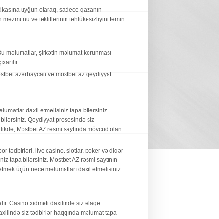
itikasına uyğun olaraq, sadece qazanın
n məzmunu və təkliflərinin təhlükəsizliyini təmin
 Bu məlumatlar, şirkətin məlumat korunması
xarılır.
ostbet azerbaycan və mostbet az qeydiyyat
matlar daxil etməlisiniz tapa bilərsiniz.
ilərsiniz. Qeydiyyat prosesində siz
eçdikdə, Mostbet AZ rəsmi saytında mövcud olan
tədbirləri, live casino, slotlar, poker və digər
iz tapa bilərsiniz. Mostbet AZ rəsmi saytının
etmək üçün necə məlumatları daxil etməlisiniz
alır. Casino xidməti daxilində siz əlaqə
daxilində siz tədbirlər haqqında məlumat tapa