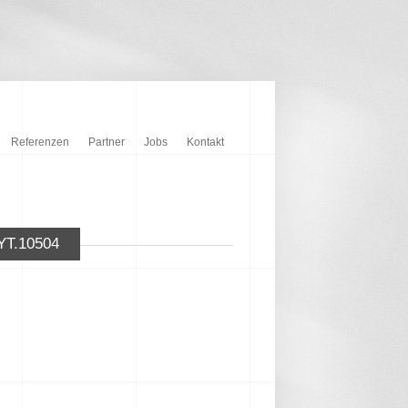
Referenzen
Partner
Jobs
Kontakt
T.10504