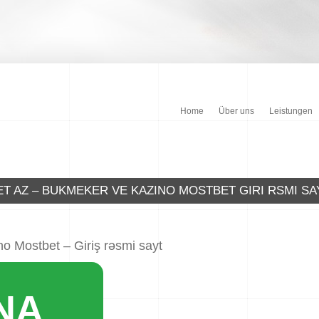
Home
Über uns
Leistungen
T AZ – BUKMEKER VE KAZINO MOSTBET GIRI RSMI SAY
o Mostbet – Giriş rəsmi sayt
NA