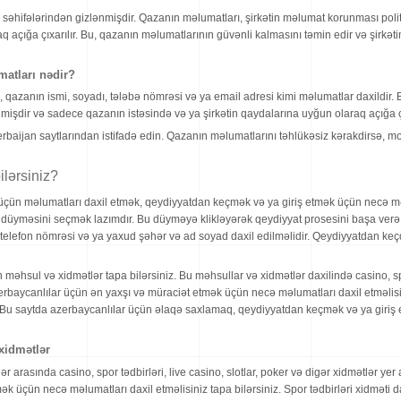
səhifələrindən gizlənmişdir. Qazanın məlumatları, şirkətin məlumat korunması pol
q açığa çıxarılır. Bu, qazanın məlumatlarının güvənli kalmasını təmin edir və şirkəti
atları nədir?
 qazanın ismi, soyadı, tələbə nömrəsi və ya email adresi kimi məlumatlar daxildir.
nmişdir və sadece qazanın istəsində və ya şirkətin qaydalarına uyğun olaraq açığa çı
baijan saytlarından istifadə edin. Qazanın məlumatlarını təhlükəsiz kərakdirsə, m
ilərsiniz?
çün məlumatları daxil etmək, qeydiyyatdan keçmək və ya giriş etmək üçün necə məlu
üyməsini seçmək lazımdır. Bu düyməyə klikləyərək qeydiyyat prosesini başa verə b
ə, telefon nömrəsi və ya yaxud şəhər və ad soyad daxil edilməlidir. Qeydiyyatdan k
əhsul və xidmətlər tapa bilərsiniz. Bu məhsullar və xidmətlər daxilində casino, spor 
zerbaycanlılar üçün ən yaxşı və müraciət etmək üçün necə məlumatları daxil etməlisin
 Bu saytda azerbaycanlılar üçün əlaqə saxlamaq, qeydiyyatdan keçmək və ya giriş 
xidmətlər
arasında casino, spor tədbirləri, live casino, slotlar, poker və digər xidmətlər yer 
 üçün necə məlumatları daxil etməlisiniz tapa bilərsiniz. Spor tədbirləri xidməti 