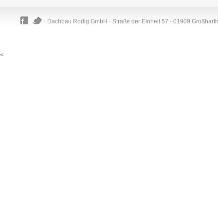
· Dachbau Rodig GmbH · Straße der Einheit 57 · 01909 Großhart
<