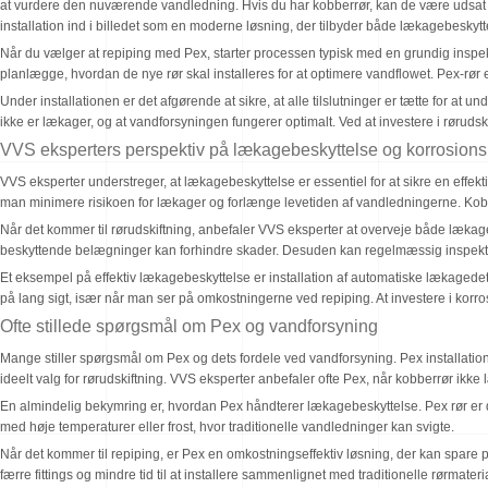
at vurdere den nuværende vandledning. Hvis du har kobberrør, kan de være udsat f
installation ind i billedet som en moderne løsning, der tilbyder både lækagebeskyt
Når du vælger at repiping med Pex, starter processen typisk med en grundig inspek
planlægge, hvordan de nye rør skal installeres for at optimere vandflowet. Pex-rør e
Under installationen er det afgørende at sikre, at alle tilslutninger er tætte for at un
ikke er lækager, og at vandforsyningen fungerer optimalt. Ved at investere i rørudskif
VVS eksperters perspektiv på lækagebeskyttelse og korrosions
VVS eksperter understreger, at lækagebeskyttelse er essentiel for at sikre en effekt
man minimere risikoen for lækager og forlænge levetiden af vandledningerne. Ko
Når det kommer til rørudskiftning, anbefaler VVS eksperter at overveje både lækage
beskyttende belægninger kan forhindre skader. Desuden kan regelmæssig inspekt
Et eksempel på effektiv lækagebeskyttelse er installation af automatiske lækaged
på lang sigt, især når man ser på omkostningerne ved repiping. At investere i kor
Ofte stillede spørgsmål om Pex og vandforsyning
Mange stiller spørgsmål om Pex og dets fordele ved vandforsyning. Pex installation er
ideelt valg for rørudskiftning. VVS eksperter anbefaler ofte Pex, når kobberrør ikk
En almindelig bekymring er, hvordan Pex håndterer lækagebeskyttelse. Pex rør er desi
med høje temperaturer eller frost, hvor traditionelle vandledninger kan svigte.
Når det kommer til repiping, er Pex en omkostningseffektiv løsning, der kan spare 
færre fittings og mindre tid til at installere sammenlignet med traditionelle rørmateria