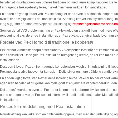
betyder, at installationen kan udføres hurtigere og med færre komplikationer. Dette 
fremragende lækagebeskyttelse, hvilket minimerer risikoen for vandskader.
En anden betydelig fordel ved Pex-teknologi er dens evne til at modstå temperaturæn
hvilket er en vigtig faktor i det danske klima. Samtidig kræver Pex-systemer langt 
lang sigt, især når man overvejer rørudskiftning og
https://angelsrooterservice.c
Som en del af VVS problemløsning er Pex-teknologien et skridt frem mod mere effe
renovering af eksisterende installationer, er Pex et valg, der giver både bygnings
Fordele ved Pex i forhold til traditionelle kobberrør
Pex-rør har vundet stor popularitet blandt VVS eksperter, især når det kommer til va
dens fleksibilitet. Dette gør Pex installation hurtigere og lettere, da rør kan bøjes
installationen.
Desuden tilbyder Pex en fremragende korrosionsbeskyttelse. I modsætning til kobb
Pex modstandsdygtigt over for korrosion. Dette sikrer en mere pålidelig vandforsyn
En anden vigtig fordel ved Pex er dens isoleringsevne. Pex-rør holder vandet varmt
egenskab betyder, at brugerne kan nyde godt af en jævnere vandtemperatur uden
Det er også værd at nævne, at Pex-rør er lettere end kobberrør, hvilket gør dem ne
game-changer at vælge Pex som et alternativ til traditionelle materialer. Med alle d
installationer.
Proces for rørudskiftning med Pex-installation
Rørudskiftning kan virke som en omfattende opgave, men med den rette tilgang og VV