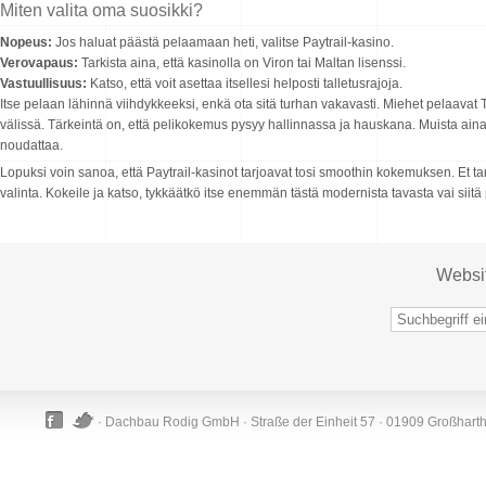
Miten valita oma suosikki?
Nopeus:
Jos haluat päästä pelaamaan heti, valitse Paytrail-kasino.
Verovapaus:
Tarkista aina, että kasinolla on Viron tai Maltan lisenssi.
Vastuullisuus:
Katso, että voit asettaa itsellesi helposti talletusrajoja.
Itse pelaan lähinnä viihdykkeeksi, enkä ota sitä turhan vakavasti. Miehet pelaavat
välissä. Tärkeintä on, että pelikokemus pysyy hallinnassa ja hauskana. Muista aina
noudattaa.
Lopuksi voin sanoa, että Paytrail-kasinot tarjoavat tosi smoothin kokemuksen. Et tar
valinta. Kokeile ja katso, tykkäätkö itse enemmän tästä modernista tavasta vai siitä 
Websi
· Dachbau Rodig GmbH · Straße der Einheit 57 · 01909 Großhart