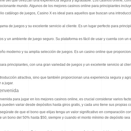
online bet que ofrezcan una experiencia segura y agradable. Los casinos online, co
ocionante mundo. Algunos de los mejores casinos online para principiantes incluy
mplio catálogo de juegos, Casino X es ideal para aquellos que buscan una introducc
ma de juegos y su excelente servicio al cliente. Es un lugar perfecto para princip
os y un ambiente de juego seguro. Su plataforma es fácil de usar y cuenta con un
eño moderno y su amplia selección de juegos. Es un casino online que proporcio
ara principiantes, con una gran variedad de juegos y un excelente servicio al cli
ntroducción atractiva, sino que también proporcionan una experiencia segura y agr
 a jugar.
ienvenida
venida para jugar en los mejores casinos online, es crucial considerar varios fact
pueden variar desde depósitos hasta giros gratis, y cada uno tiene sus propias co
Asegúrate de que el bono que elijas tenga un valor significativo en comparación c
e un bono del 50% hasta $50, siempre y cuando el monto mínimo de depósito sea