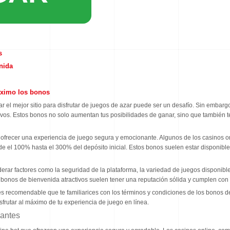
s
nida
áximo los bonos
r el mejor sitio para disfrutar de juegos de azar puede ser un desafío. Sin embargo
vos. Estos bonos no solo aumentan tus posibilidades de ganar, sino que también te
ofrecer una experiencia de juego segura y emocionante. Algunos de los casinos on
 el 100% hasta el 300% del depósito inicial. Estos bonos suelen estar disponibl
erar factores como la seguridad de la plataforma, la variedad de juegos disponibles
onos de bienvenida atractivos suelen tener una reputación sólida y cumplen con l
s recomendable que te familiarices con los términos y condiciones de los bonos d
sfrutar al máximo de tu experiencia de juego en línea.
iantes