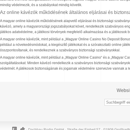
mindig védelmezik, és a szabályokat mindig követik.
Az online kávézók működésének általános eljárásai és biztons
A magyar online kávézók működésének alapvető eljárásai és biztonsági szabvány
kávézó, amely a magyarországi jogszabályokat követ, rendelkezik szabványos eng
játékos adatvédelme, a játékosi törvények megfelelő alkalmazása és a játékosok 
A magyar online kávézók, mint például a „Magyar Online Casino No Deposit Bonus
például a növekedésmódokat, a kiegészítő játékokat és a szórakoztató online ját
összpontosítanak, és rendelkeznek a szabványos biztonsági szabványokkal.
A magyar online kávézók, mint például a „Magyar Online Casino“ és a „Magyar Casin
szolgáltatásokat. Minden kávézó rendelkezik a szabványos biztonsági szabványokk
védelmét. A játékosok biztonságának és jogainak védelmére szervezve vannak a 
Websi
· Dachbau Rodig GmbH · Straße der Einheit 57 · 01909 Großhart