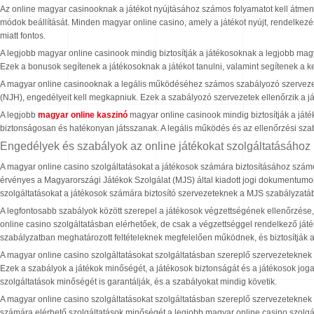
Az online magyar casinooknak a játékot nyújtásához számos folyamatot kell átmenniü
módok beállítását. Minden magyar online casino, amely a játékot nyújt, rendelkez
miatt fontos.
A legjobb magyar online casinook mindig biztosítják a játékosoknak a legjobb mag
Ezek a bonusok segítenek a játékosoknak a játékot tanulni, valamint segítenek a 
A magyar online casinooknak a legális működéséhez számos szabályozó szervezet
(NJH), engedélyeit kell megkapniuk. Ezek a szabályozó szervezetek ellenőrzik a já
A legjobb
magyar online kaszinó
magyar online casinook mindig biztosítják a játé
biztonságosan és hatékonyan játsszanak. A legális működés és az ellenőrzési sza
Engedélyek és szabályok az online játékokat szolgáltatásához
A magyar online casino szolgáltatásokat a játékosok számára biztosításához szám
érvényes a Magyarországi Játékok Szolgálat (MJS) által kiadott jogi dokumentumok
szolgáltatásokat a játékosok számára biztosító szervezeteknek a MJS szabályzatáb
A legfontosabb szabályok között szerepel a játékosok végzettségének ellenőrzése
online casino szolgáltatásban elérhetőek, de csak a végzettséggel rendelkező já
szabályzatban meghatározott feltételeknek megfelelően működnek, és biztosítják a
A magyar online casino szolgáltatásokat szolgáltatásban szereplő szervezeteknek a
Ezek a szabályok a játékok minőségét, a játékosok biztonságát és a játékosok jogai
szolgáltatások minőségét is garantálják, és a szabályokat mindig követik.
A magyar online casino szolgáltatásokat szolgáltatásban szereplő szervezeteknek a 
számára elérhető szolgáltatások minőségét a legjobb magyar online casino szolgáltat