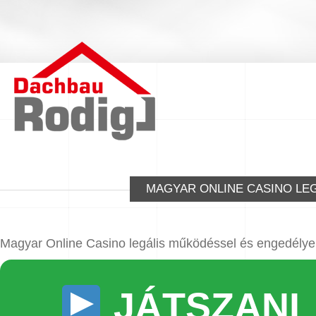
MAGYAR ONLINE CASINO LEG
Magyar Online Casino legális működéssel és engedélye
JÁTSZANI