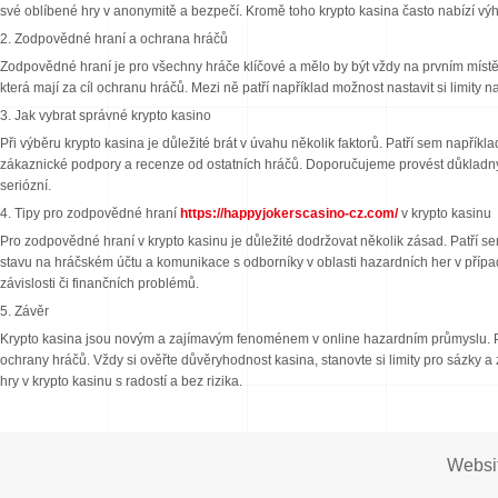
své oblíbené hry v anonymitě a bezpečí. Kromě toho krypto kasina často nabízí výh
2. Zodpovědné hraní a ochrana hráčů
Zodpovědné hraní je pro všechny hráče klíčové a mělo by být vždy na prvním místě.
která mají za cíl ochranu hráčů. Mezi ně patří například možnost nastavit si limity na
3. Jak vybrat správné krypto kasino
Při výběru krypto kasina je důležité brát v úvahu několik faktorů. Patří sem napřík
zákaznické podpory a recenze od ostatních hráčů. Doporučujeme provést důkladný 
seriózní.
4. Tipy pro zodpovědné hraní
https://happyjokerscasino-cz.com/
v krypto kasinu
Pro zodpovědné hraní v krypto kasinu je důležité dodržovat několik zásad. Patří se
stavu na hráčském účtu a komunikace s odborníky v oblasti hazardních her v případ
závislosti či finančních problémů.
5. Závěr
Krypto kasina jsou novým a zajímavým fenoménem v online hazardním průmyslu. Pr
ochrany hráčů. Vždy si ověřte důvěryhodnost kasina, stanovte si limity pro sázky a
hry v krypto kasinu s radostí a bez rizika.
Websi