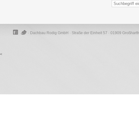
· Dachbau Rodig GmbH · Straße der Einheit 57 · 01909 Großhart
<