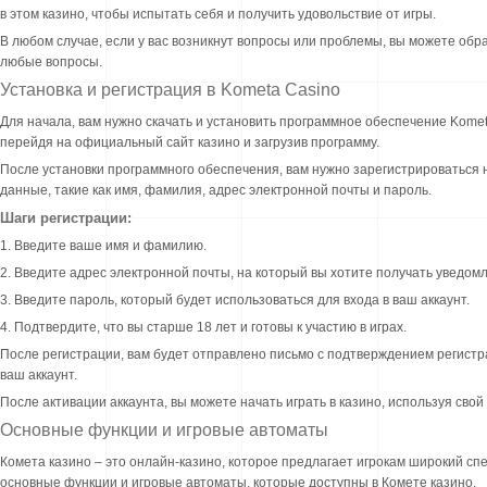
в этом казино, чтобы испытать себя и получить удовольствие от игры.
В любом случае, если у вас возникнут вопросы или проблемы, вы можете обра
любые вопросы.
Установка и регистрация в Kometa Casino
Для начала, вам нужно скачать и установить программное обеспечение Komet
перейдя на официальный сайт казино и загрузив программу.
После установки программного обеспечения, вам нужно зарегистрироваться н
данные, такие как имя, фамилия, адрес электронной почты и пароль.
Шаги регистрации:
1. Введите ваше имя и фамилию.
2. Введите адрес электронной почты, на который вы хотите получать уведомл
3. Введите пароль, который будет использоваться для входа в ваш аккаунт.
4. Подтвердите, что вы старше 18 лет и готовы к участию в играх.
После регистрации, вам будет отправлено письмо с подтверждением регистр
ваш аккаунт.
После активации аккаунта, вы можете начать играть в казино, используя свой 
Основные функции и игровые автоматы
Комета казино – это онлайн-казино, которое предлагает игрокам широкий сп
основные функции и игровые автоматы, которые доступны в Комете казино.