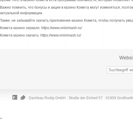
Кроме того, в казино Комета есть программа лояльности, которая позволяет 
Важно помнить, что бонусы и акции в казино Комета могут изменяться, поэт
актуальной информации.
Также, не забывайте скачать приложение казино Комета, чтобы получать уве
Комета казино зеркало: https://www.vniinmash.ru/
Комета казино скачать: https://www.vniinmash.ru/
Websi
· Dachbau Rodig GmbH · Straße der Einheit 57 · 01909 Großhart
<