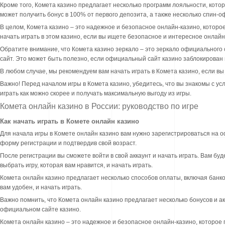
Кроме того, Комета казино предлагает несколько программ лояльности, кото
может получить бонус в 100% от первого депозита, а также несколько спин-о
В целом, Комета казино – это надежное и безопасное онлайн-казино, которо
начать играть в этом казино, если вы ищете безопасное и интересное онлайн
Обратите внимание, что Комета казино зеркало – это зеркало официального 
сайт. Это может быть полезно, если официальный сайт казино заблокирован 
В любом случае, мы рекомендуем вам начать играть в Комета казино, если в
Важно! Перед началом игры в Комета казино, убедитесь, что вы знакомы с ус
играть как можно скорее и получать максимальную выгоду из игры.
Комета онлайн казино в России: руководство по игре
Как начать играть в Комете онлайн казино
Для начала игры в Комете онлайн казино вам нужно зарегистрироваться на 
форму регистрации и подтвердив свой возраст.
После регистрации вы сможете войти в свой аккаунт и начать играть. Вам буд
выбрать игру, которая вам нравится, и начать играть.
Комета онлайн казино предлагает несколько способов оплаты, включая банко
вам удобен, и начать играть.
Важно помнить, что Комета онлайн казино предлагает несколько бонусов и а
официальном сайте казино.
Комета онлайн казино – это надежное и безопасное онлайн-казино, которое 