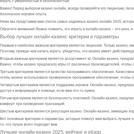
играть с уверенностью и безопасностью.
Важно! Перед выбором казино онлайн, всегда проверяйте его лицензию, без
безопасное игровое опыта.
Ниже мы представим вам список самых надежных казино онлайн 2025, которы
Обратите внимание! Важно помнить, что играть в онлайн-казино – это риск, и
Выбор лучших онлайн-казино: критерии и параметры
Первым и наиболее важным критерием является лицензия. Только казино, им
Поэтому, прежде чем начать играть, убедитесь, что казино имеет действующ
Вторым важным критерием является ассортимент иг. Онлайн-казино, предлаг
Важно, чтобы казино предлагало игры от различных производителей, чтобы 
Третьим критерием является качество программного обеспечения. Качествен
чтобы казино использовало проверенное программное обеспечение, чтобы о
Четвертым критерием является поддержка игроков. Онлайн-казино, предлаг
доступ к информации и помощи, если вам что-то нужно.
Пятым критерием является безопасность платежей. Онлайн-казино, предлаг
комфорт при проведении транзакций.
Шестым критерием является репутация казино. Онлайн-казино, имеющие хоро
Вот основные критерии и параметры, которые помогут вам выбрать лучшее он
то, что лучше всего подходит вам.
Лучшие онлайн-казино 2025: рейтинг и обзор