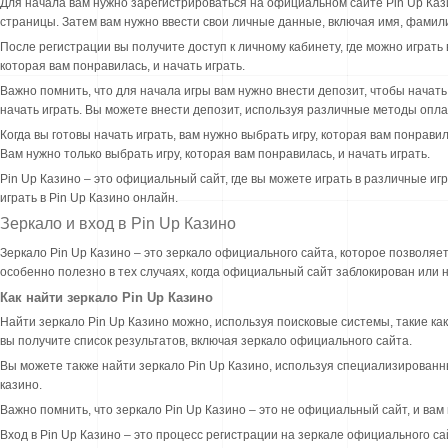
Для начала вам нужно зарегистрироваться на официальном сайте Pin Up Казин
страницы. Затем вам нужно ввести свои личные данные, включая имя, фамил
После регистрации вы получите доступ к личному кабинету, где можно играть 
которая вам понравилась, и начать играть.
Важно помнить, что для начала игры вам нужно внести депозит, чтобы начать и
начать играть. Вы можете внести депозит, используя различные методы оплат
Когда вы готовы начать играть, вам нужно выбрать игру, которая вам понравил
Вам нужно только выбрать игру, которая вам понравилась, и начать играть.
Pin Up Казино – это официальный сайт, где вы можете играть в различные и
играть в Pin Up Казино онлайн.
Зеркало и вход в Pin Up Казино
Зеркало Pin Up Казино – это зеркало официального сайта, которое позволяет
особенно полезно в тех случаях, когда официальный сайт заблокирован или н
Как найти зеркало Pin Up Казино
Найти зеркало Pin Up Казино можно, используя поисковые системы, такие как 
вы получите список результатов, включая зеркало официального сайта.
Вы можете также найти зеркало Pin Up Казино, используя специализированн
казино.
Важно помнить, что зеркало Pin Up Казино – это не официальный сайт, и ва
Вход в Pin Up Казино – это процесс регистрации на зеркале официального с