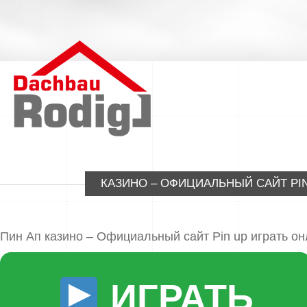
КАЗИНО – ОФИЦИАЛЬНЫЙ САЙТ PIN
Пин Ап казино – Официальный сайт Pin up играть он
ИГРАТЬ