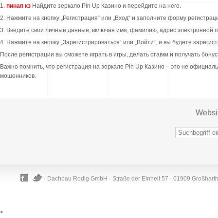
1.
пинап кз
Найдите зеркало Pin Up Казино и перейдите на него.
2. Нажмите на кнопку „Регистрация“ или „Вход“ и заполните форму регистрац
3. Введите свои личные данные, включая имя, фамилию, адрес электронной п
4. Нажмите на кнопку „Зарегистрироваться“ или „Войти“, и вы будете зарегис
После регистрации вы сможете играть в игры, делать ставки и получать бону
Важно помнить, что регистрация на зеркале Pin Up Казино – это не официал
мошенников.
Websi
· Dachbau Rodig GmbH · Straße der Einheit 57 · 01909 Großhart
<