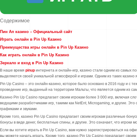
Содержимое
Пин Ап казино – Официальный сайт
Играть онлайн в Pin Up Казино
Преимущества игры онлайн в Pin Up Казино
Как играть онлайн в Pin Up Казино
Зеркало и вход в Pin Up Казино
В наше время
pinup
интернета и онлайн-игр, казино стали одним из самых по
выделяются своей уникальной атмосферой и играми. Одним из таких казино я
Pin Up Casino – это онлайн-казино, которое было основано в 2016 году и с 
проведение игр, выданный на территории Мальты, что является одним из са
Казино Pin Up Casino предлагает своим игрокам более 3 000 игр, включая сло
ведущими разработчиками игр, такими как NetEnt, Microgaming, и другие. Это
графиками и звуками.
Кроме того, казино Pin Up Casino предлагает своим игрокам различные бонусы
бонусы в виде денег, бесплатные спины, и другие. Это означает, что игроки
Если вы хотите играть в Pin Up Casino, вам нужно зарегистрироваться на о
вы можете начать играть. Кроме того, казино Pin Up Casino предлагает своим