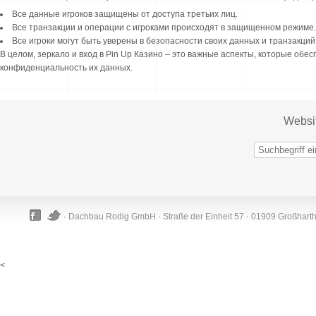
Все данные игроков защищены от доступа третьих лиц.
Все транзакции и операции с игроками происходят в защищенном режиме.
Все игроки могут быть уверены в безопасности своих данных и транзакций
В целом, зеркало и вход в Pin Up Казино – это важные аспекты, которые обес
конфиденциальность их данных.
Websi
· Dachbau Rodig GmbH · Straße der Einheit 57 · 01909 Großhart
<