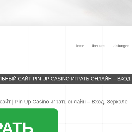
Home
Über uns
Leistungen
НЫЙ САЙТ PIN UP CASINO ИГРАТЬ ОНЛАЙН – ВХОД З
йт | Pin Up Casino играть онлайн – Вход, Зеркало
РАТЬ