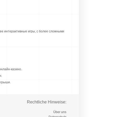
лее интерактивные игры, с более сложными
онлайн-казино.
и.
игрыши.
Rechtliche Hinweise:
Über uns