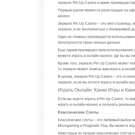
зеркало Pin Up Casino и какие преимуществ
Первым шагом является регистрация на офиц
казино.
Зеркало Pin Up Casino – это веб-страница, 
зеркало, и не беспокоиться о блокировкой д
Один из главных преимуществ использования
безопасности своих личных данных.
Еще одним преимуществом использования зерк
можете играть в онлайн-казино, где бы вы н
Кроме того, зеркало Pin Up Casino может п
то зеркало может помочь вам играть в онлай
В целом, зеркало Pin Up Casino – это отли
зеркало, если вы хотите играть в онлайн-к
Играть Онлайн: Какие Игры и Каки
Если вы ищете играть в Pin Up Casino, то ва
играть в онлайн-казино и получать реальны
Классические Слоты
Классические слоты – это любимый выбор мно
Microgaming и Pragmatic Play. Вы можете иг
Некоторые из лучших классических слотов на