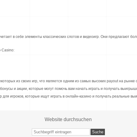
очетает в себе элементы классических слотов и видеоигр. Они предлагают бо
 Casino:
екоторых из своих игр, что является одним из самых высоких payout на рынке 
бонусы и акции, которые могут помочь вам начать играть и получать выигрыш
ор для игроков, которые ищут играть в онлайн-казино и получать реальные вы
Website durchsuchen