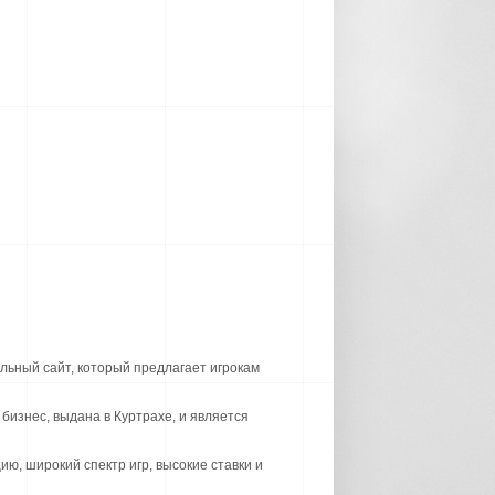
льный сайт, который предлагает игрокам
бизнес, выдана в Куртрахе, и является
ю, широкий спектр игр, высокие ставки и