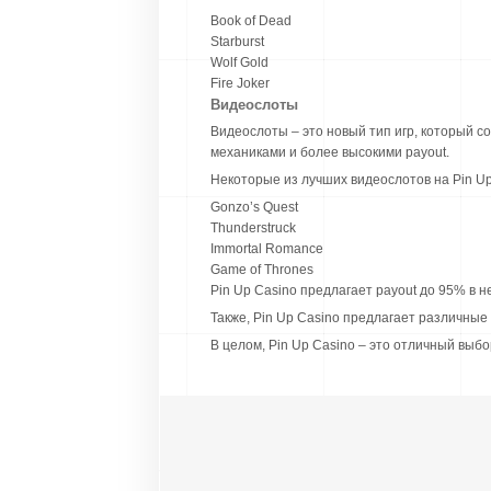
Book of Dead
Starburst
Wolf Gold
Fire Joker
Видеослоты
Видеослоты – это новый тип игр, который с
механиками и более высокими payout.
Некоторые из лучших видеослотов на Pin Up
Gonzo’s Quest
Thunderstruck
Immortal Romance
Game of Thrones
Pin Up Casino предлагает payout до 95% в н
Также, Pin Up Casino предлагает различные 
В целом, Pin Up Casino – это отличный выб