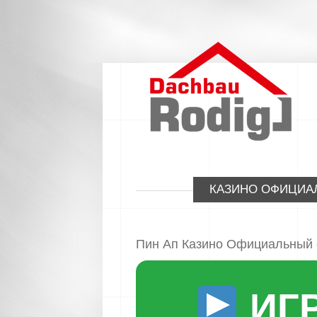
КАЗИНО ОФИЦИАЛЬ
Пин Ап Казино Официальный са
ИГ