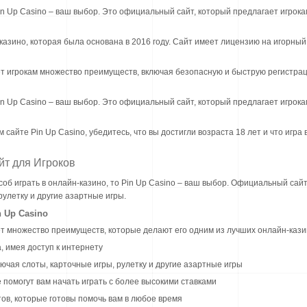
Pin Up Casino – ваш выбор. Это официальный сайт, который предлагает игрок
казино, которая была основана в 2016 году. Сайт имеет лицензию на игорный 
 игрокам множество преимуществ, включая безопасную и быструю регистраци
Pin Up Casino – ваш выбор. Это официальный сайт, который предлагает игрок
айте Pin Up Casino, убедитесь, что вы достигли возраста 18 лет и что игра
йт для Игроков
б играть в онлайн-казино, то Pin Up Casino – ваш выбор. Официальный сайт
рулетку и другие азартные игры.
 Up Casino
 множество преимуществ, которые делают его одним из лучших онлайн-казино
, имея доступ к интернету
лючая слоты, карточные игры, рулетку и другие азартные игры
 помогут вам начать играть с более высокими ставками
ов, которые готовы помочь вам в любое время