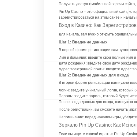
Получать доступ к мобильной версии сайта,
Pin Up Casino – это официальный сайт, кот
зарегистрироваться на этом сайте и начать 
Вход в Казино: Как Зарегистриров
Для начала, вам нужно открыть официальный 
Шаг 1: Введение данных
В первой форме регистрации вам нужно ввес
Имя и фамилия: введите свои полные имя 
Дата рождения: введите свою дату рождения 
Адрес электронной почты: введите адрес эл
Шаг 2: Введение данных для входа
В второй форме регистрации вам нужно ввест
Логин: введите уникальный логин, который б
Пароль: введите пароль, который будет испо
После ввода данных для входа, вам нужно по
После регистрации, вы сможете начать играт
Напоминание: перед началом игры, убедитес
Зеркало Pin Up Casino: Как Испол
Если вы ищете способ играть в Pin Up Casin