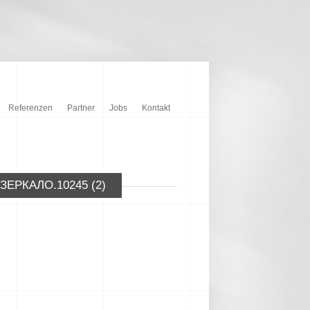
Referenzen
Partner
Jobs
Kontakt
ЕРКАЛО.10245 (2)