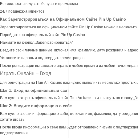
Возможность получать бонусы и промокоды
24/7 поддержка клиентов
Как Зарегистрироваться на Официальном Сайте Pin Up Casino
Зарегистрироваться на официальном сайте Pin Up Casino можно в несколько 
Перейдите на официальный сайт Pin Up Casino
Нажмите на кнопку „Зарегистрироваться“
Введите свои личные данные, включая имя, фамилию, дату рождения и адре
Установите пароль и подтвердите регистрацию
После регистрации вы сможете играть в любое время и из любой точки мира, 
Играть Онлайн – Вход
Для регистрации на Пин Ап Казино вам нужно выполнить несколько простых 
Шаг 1: Вход на официальный сайт
Вам нужно открыть официальный сайт Пин Ап Казино и кликнуть на кнопку „За
Шаг 2: Введите информацию о себе
Вам нужно ввести информацию о себе, включая имя, фамилию, дату рождения,
хотите играть.
После ввода информации о себе вам будет отправлено письмо с подтверждени
подтверждения.