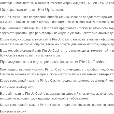
конфиденциальностью, а также множеством преимуществ, Пин Ап Казино явл
Официальный сайт Pin Up Casino
Pin Up Casino – это популярное онлайн-казино, которое предлагает игрокам 
вы можете найти все необходимые информацию о казино, включая список досту
Официальный сайт Pin Up Casino также предлагает игрокам возможность зарег
зарегистрированы. Для регистрации вам нужно указать некоторые личные да
Кроме того, на официальном сайте Pin Up Casino вы можете найти информаци
себя различные типы бонусов, такие как бонусы для новых игроков, бонусы дл
В целом, официальный сайт Pin Up Casino – это место, где вы можете найти 
бонусов, а также правила и условия игры.
Преимущества и функции онлайн-казино Pin Up Casino
Преимущества онлайн-казино Pin Up Casino очевидны: это комфорт, удобство 
Casino вы можете играть в игры с любым устройством, связанным с интернет
Кроме того, онлайн-казино Pin Up Casino предлагает множество функций, ко
Большой выбор игр
В онлайн-казино Pin Up Casino представлен широкий спектр игр, включая слот
которая им понравится, и насладиться игрой в любое время.
Кроме того, онлайн-казино Pin Up Casino предлагает функцию автоматическог
Бонусы и акции