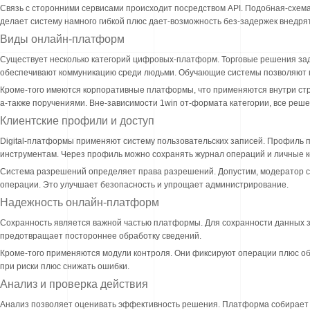
Связь с сторонними сервисами происходит посредством API. Подобная-схе
делает систему намного гибкой плюс дает-возможность без-задержек внедря
Виды онлайн-платформ
Существует несколько категорий цифровых-платформ. Торговые решения за
обеспечивают коммуникацию среди людьми. Обучающие системы позволяют п
Кроме-того имеются корпоративные платформы, что применяются внутри ст
а-также поручениями. Вне-зависимости 1win от-формата категории, все реш
Клиентские профили и доступ
Digital-платформы применяют систему пользовательских записей. Профиль п
инструментам. Через профиль можно сохранять журнал операций и личные 
Система разрешений определяет права разрешений. Допустим, модератор с
операции. Это улучшает безопасность и упрощает администрирование.
Надежность онлайн-платформ
Сохранность является важной частью платформы. Для сохранности данных з
предотвращает постороннее обработку сведений.
Кроме-того применяются модули контроля. Они фиксируют операции плюс об
при риски плюс снижать ошибки.
Анализ и проверка действия
Анализ позволяет оценивать эффективность решения. Платформа собирает д