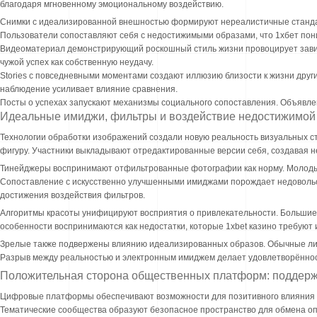
благодаря мгновенному эмоциональному воздействию.
Снимки с идеализированной внешностью формируют нереалистичные станда
Пользователи сопоставляют себя с недостижимыми образами, что 1хбет по
Видеоматериал демонстрирующий роскошный стиль жизни провоцирует завис
чужой успех как собственную неудачу.
Stories с повседневными моментами создают иллюзию близости к жизни друг
наблюдение усиливает влияние сравнения.
Посты о успехах запускают механизмы социального сопоставления. Объявле
Идеальные имиджи, фильтры и воздействие недостижимо
Технологии обработки изображений создали новую реальность визуальных с
фигуру. Участники выкладывают отредактированные версии себя, создавая 
Тинейджеры воспринимают отфильтрованные фотографии как норму. Молодые
Сопоставление с искусственно улучшенными имиджами порождает недовольс
достижения воздействия фильтров.
Алгоритмы красоты унифицируют восприятия о привлекательности. Большие 
особенности воспринимаются как недостатки, которые 1xbet казино требуют
Зрелые также подвержены влиянию идеализированных образов. Обычные лич
Разрыв между реальностью и электронным имиджем делает удовлетворённос
Положительная сторона общественных платформ: поддер
Цифровые платформы обеспечивают возможности для позитивного влияния 
Тематические сообщества образуют безопасное пространство для обмена о