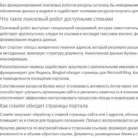
Без функционирования поисковых роботов ресурсы остались бы невидимыми
обновление данных в индексе и содействует хозяевам ресурсов получать це
Что такое поисковый робот доступными словами
Поисковый робот выступает специальной программой, которая самостоятель
действует круглосуточно, следуя по ссылкам и исследуя текстовое контент, 
формирования индекса данных.
Бот стартует обход с конкретного перечня адресов, который регулярно рас
и метаданные, фиксирует структуру документа. Накопленная данные Вулкан
классификации.
Разнообразные сервисы задействуют краулеров с оригинальными именами и 
функционирует для Яндекса, Bingbot обходит страницы для Microsoft Bing.
и периодичности посещения порталов.
Собственники ресурсов Вулкан могут отслеживать активность ботов через ло
способствует улучшить организацию сайта и увеличить заметность в поиско
обеспечивает эффективно контролировать процессом обхода и индексации к
Как crawler обходит страницы портала
Crawler запускает обработку с главной страницы сайта или с адресов, обозн
помещает их в список для будущего посещения. Процесс воспроизводится цик
Краулер движется по внутрисайтовым и сторонним ссылкам, формируя древов
вложенности и объеме обратных ссылок. Документы, размещенные ближе к с