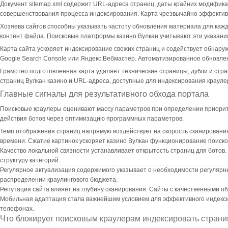
Документ sitemap.xml содержит URL-адреса страниц, даты крайних модифик
совершенствования процесса индексирования. Карта чрезвычайно эффективн
Хозяева сайтов способны указывать частоту обновления материала для кажд
контент файла. Поисковые платформы казино Вулкан учитывают эти указания
Карта сайта ускоряет индексирование свежих страниц и содействует обнару
Google Search Console или Яндекс.Вебмастер. Автоматизированное обновле
Грамотно подготовленная карта удаляет технические страницы, дубли и стр
страниц Вулкан казино и URL-адреса, доступные для индексирования крауле
Главные сигналы для результативного обхода портала
Поисковые краулеры оценивают массу параметров при определении приорите
действия ботов через оптимизацию программных параметров.
Темп отображения страниц напрямую воздействует на скорость сканировани
времени. Сжатие картинок ускоряет казино Вулкан функционирование поиско
Качество локальной связности устанавливает открытость страниц для ботов.
структуру категорий.
Регулярное актуализация содержимого указывает о необходимости регулярн
распределении краулингового бюджета.
Репутация сайта влияет на глубину сканирования. Сайты с качественными 
Мобильная адаптация стала важнейшим условием для эффективного индекси
телефонах.
Что блокирует поисковым краулерам индексировать стран