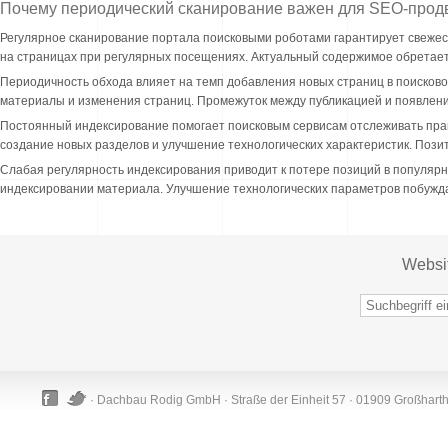
Почему периодический сканирование важен для SEO-про
Регулярное сканирование портала поисковыми роботами гарантирует свежест
на страницах при регулярных посещениях. Актуальный содержимое обретает
Периодичность обхода влияет на темп добавления новых страниц в поисков
материалы и изменения страниц. Промежуток между публикацией и появление
Постоянный индексирование помогает поисковым сервисам отслеживать прав
создание новых разделов и улучшение технологических характеристик. Пози
Слабая регулярность индексирования приводит к потере позиций в популяр
индексировании материала. Улучшение технологических параметров побужда
Websi
· Dachbau Rodig GmbH · Straße der Einheit 57 · 01909 Großhart