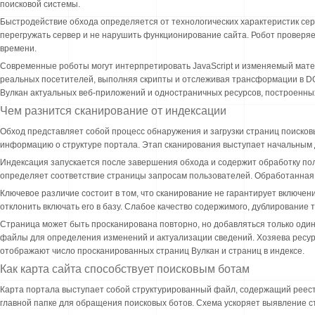
поисковой системы.
Быстродействие обхода определяется от технологических характеристик сер
перегружать сервер и не нарушить функционирование сайта. Робот проверяе
времени.
Современные роботы могут интерпретировать JavaScript и изменяемый мате
реальных посетителей, выполняя скрипты и отслеживая трансформации в DO
Вулкан актуальных веб-приложений и одностраничных ресурсов, построенных
Чем разнится сканирование от индексации
Обход представляет собой процесс обнаружения и загрузки страниц поисков
информацию о структуре портала. Этап сканирования выступает начальным 
Индексация запускается после завершения обхода и содержит обработку пол
определяет соответствие страницы запросам пользователей. Обработанная 
Ключевое различие состоит в том, что сканирование не гарантирует включен
отклонить включать его в базу. Слабое качество содержимого, дублирование
Страница может быть просканирована повторно, но добавляться только оди
файлы для определения изменений и актуализации сведений. Хозяева ресур
отображают число просканированных страниц Вулкан и страниц в индексе.
Как карта сайта способствует поисковым ботам
Карта портала выступает собой структурированный файл, содержащий реестр
главной папке для обращения поисковых ботов. Схема ускоряет выявление ст