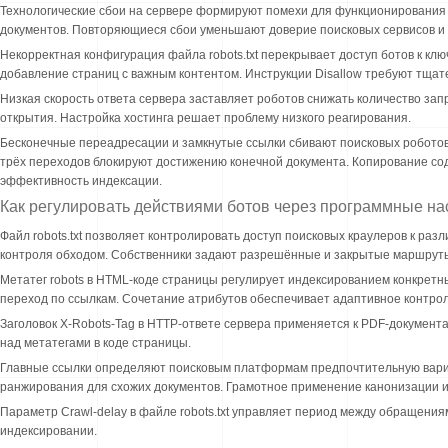
Технологические сбои на сервере формируют помехи для функционирования п
документов. Повторяющиеся сбои уменьшают доверие поисковых сервисов и 
Некорректная конфигурация файла robots.txt перекрывает доступ ботов к к
добавление страниц с важным контентом. Инструкции Disallow требуют тща
Низкая скорость ответа сервера заставляет роботов снижать количество за
открытия. Настройка хостинга решает проблему низкого реагирования.
Бесконечные переадресации и замкнутые ссылки сбивают поисковых роботов
трёх переходов блокируют достижению конечной документа. Копирование со
эффективность индексации.
Как регулировать действиями ботов через программные на
Файл robots.txt позволяет контролировать доступ поисковых краулеров к раз
контроля обходом. Собственники задают разрешённые и закрытые маршруты
Метатег robots в HTML-коде страницы регулирует индексированием конкретны
переход по ссылкам. Сочетание атрибутов обеспечивает адаптивное контрол
Заголовок X-Robots-Tag в HTTP-ответе сервера применяется к PDF-докумен
над метатегами в коде страницы.
Главные ссылки определяют поисковым платформам предпочтительную вариант
ранжирования для схожих документов. Грамотное применение канонизации 
Параметр Crawl-delay в файле robots.txt управляет период между обращения
индексировании.